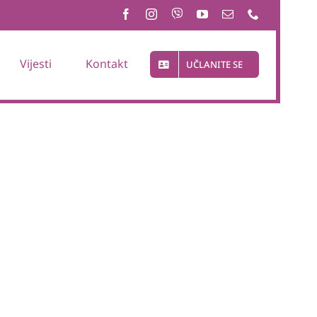
Vijesti
Kontakt
UČLANITE SE