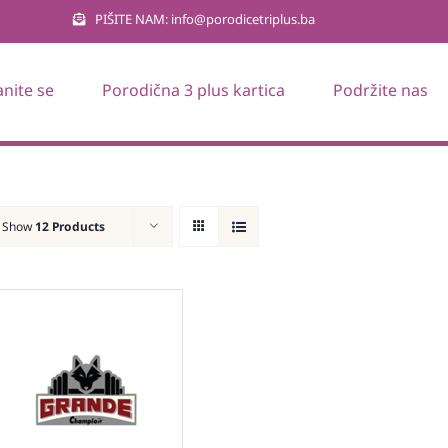
PIŠITE NAM: info@porodicetriplus.ba
anite se
Porodična 3 plus kartica
Podržite nas
Show
12 Products