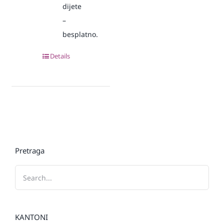
dijete
–
besplatno.
Details
Pretraga
KANTONI