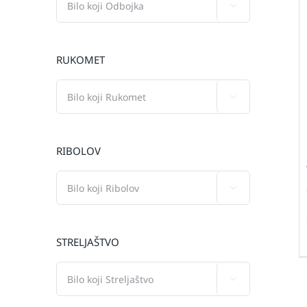

RUKOMET

RIBOLOV

STRELJAŠTVO
