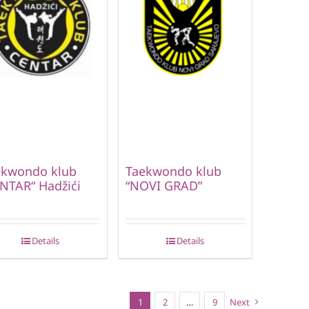
ekwondo klub
Taekwondo klub
NTAR“ Hadžići
“NOVI GRAD”
Details
Details
1
2
…
9
Next