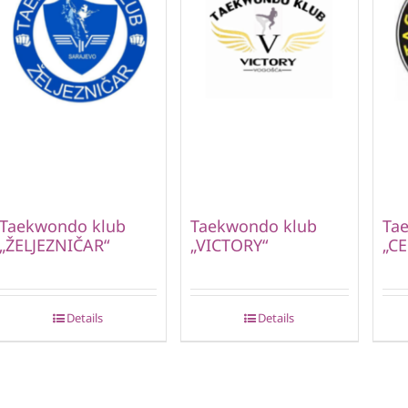
Taekwondo klub
Taekwondo klub
Ta
„ŽELJEZNIČAR“
„VICTORY“
„CE
Details
Details