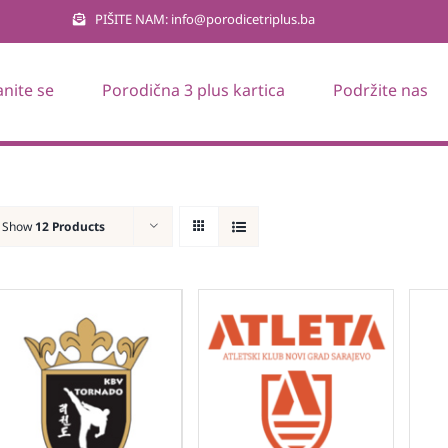
PIŠITE NAM: info@porodicetriplus.ba
anite se
Porodična 3 plus kartica
Podržite nas
Show
12 Products