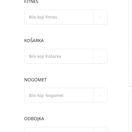
FITNES

KOŠARKA

NOGOMET

ODBOJKA