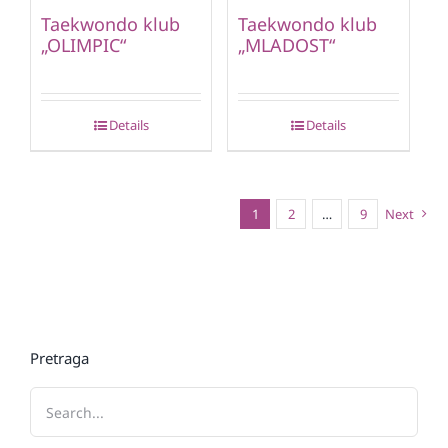
Taekwondo klub
Taekwondo klub
„OLIMPIC“
„MLADOST“
Details
Details
1
2
…
9
Next
Pretraga