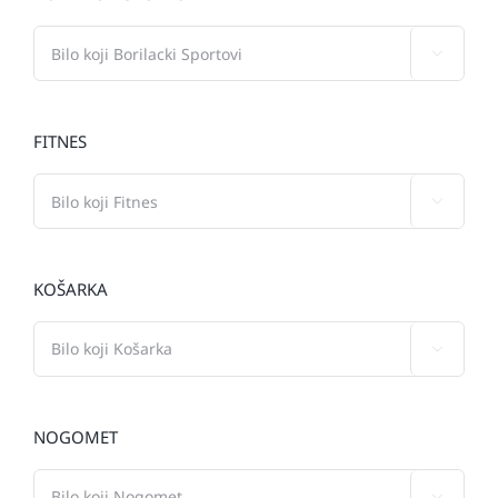

FITNES

KOŠARKA

NOGOMET
