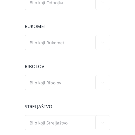

RUKOMET

RIBOLOV

STRELJAŠTVO
