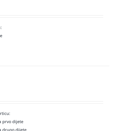
:
ve
rticu:
 prvo dijete
 drugo dijete