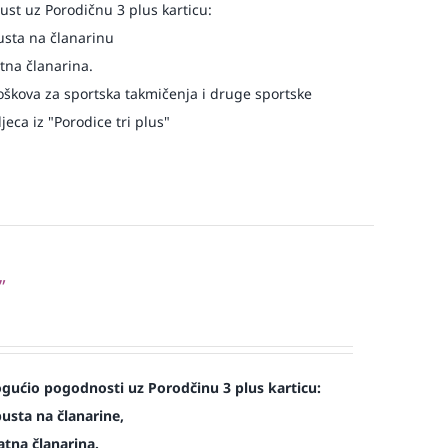
st uz Porodičnu 3 plus karticu:
usta na članarinu
atna članarina.
oškova za sportska takmičenja i druge sportske
eca iz "Porodice tri plus"
”
ućio pogodnosti uz Porodčinu 3 plus karticu:
usta na članarine,
atna članarina.