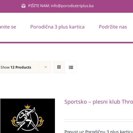
PIŠITE NAM: info@porodicetriplus.ba
anite se
Porodična 3 plus kartica
Podržite nas
Show
12 Products
Sportsko – plesni klub Thr
Popust uz Porodičnu 3 plus karticu