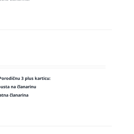
Porodičnu 3 plus karticu:
pusta na članarinu
atna članarina