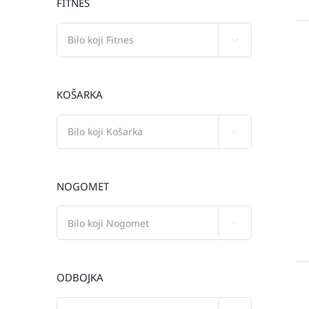
FITNES

KOŠARKA

NOGOMET

ODBOJKA