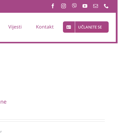
Vijesti
Kontakt
UČLANITE SE
one
: