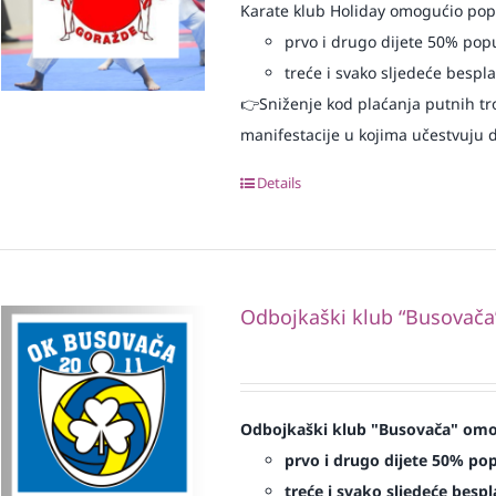
Karate klub Holiday omogućio popu
prvo i drugo dijete 50% pop
treće i svako sljedeće bespl
👉Sniženje kod plaćanja putnih tr
manifestacije u kojima učestvuju dj
Details
Odbojkaški klub “Busovača
Odbojkaški klub "Busovača" omog
prvo i drugo dijete 50% pop
treće i svako sljedeće bespl