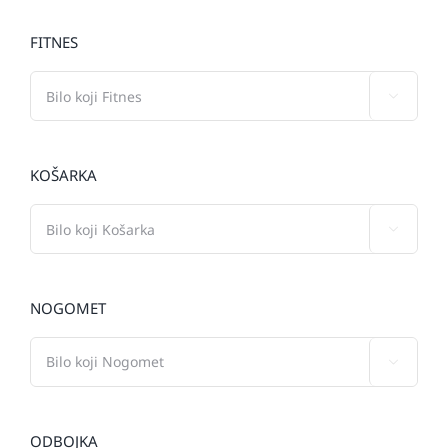
FITNES

KOŠARKA

NOGOMET

ODBOJKA