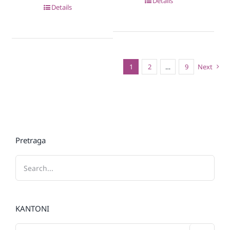
Details
Details
1
2
…
9
Next
Pretraga
KANTONI