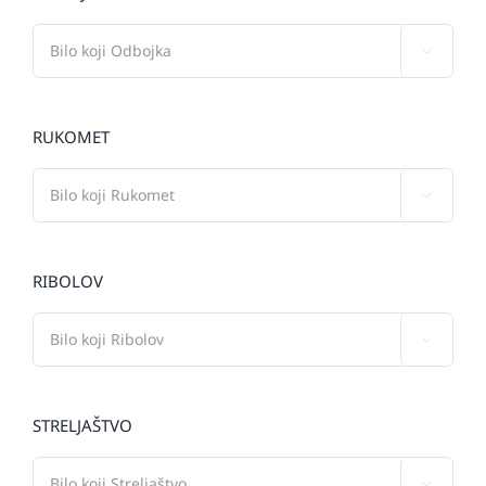

RUKOMET

RIBOLOV

STRELJAŠTVO
