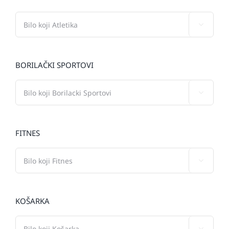

BORILAČKI SPORTOVI

FITNES

KOŠARKA
