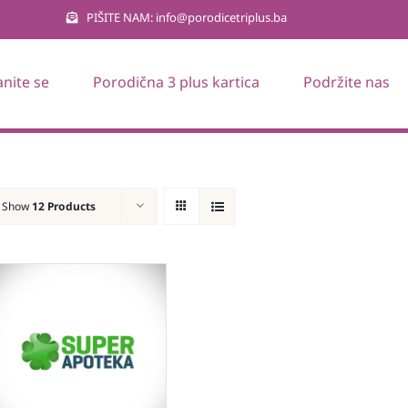
PIŠITE NAM: info@porodicetriplus.ba
anite se
Porodična 3 plus kartica
Podržite nas
Show
12 Products