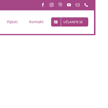
Vijesti
Kontakt
UČLANITE SE