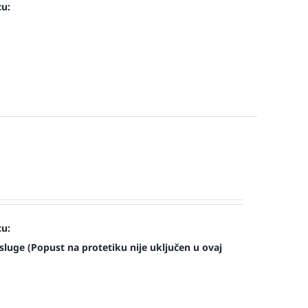
cu:
cu:
luge (Popust na protetiku nije uključen u ovaj