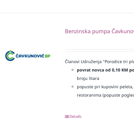
Benzinska pumpa Čavkunovi
Članovi Udruženja "Porodice tri pl
povrat novca od 0,10 KM po j
broju litara
popuste pri kupovini peleta
restoranima (popuste pogled
Details