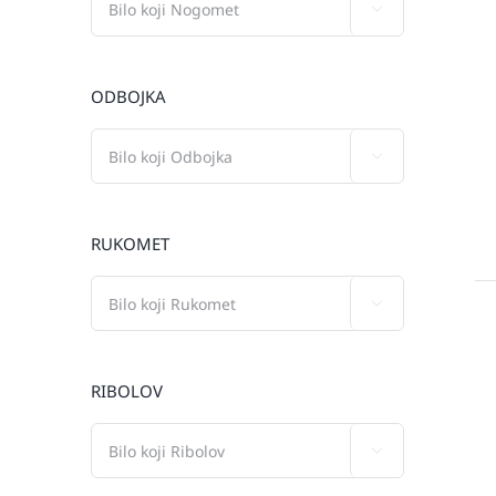

ODBOJKA

RUKOMET

RIBOLOV
