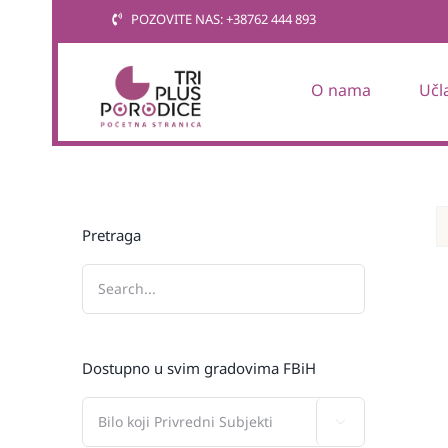
Skip
POZOVITE NAS: +38762 444 893
to
content
O nama
Učl
Pretraga
Dostupno u svim gradovima FBiH
