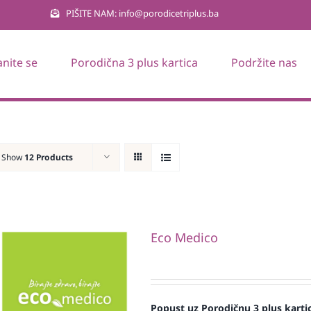
PIŠITE NAM: info@porodicetriplus.ba
anite se
Porodična 3 plus kartica
Podržite nas
Show
12 Products
Eco Medico
Popust uz Porodičnu 3 plus karti