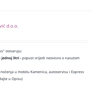
ć d.o.o.
us" ostvaruju:
ednoj litri -
popust vrijedi neovisno o nasutom
, noćenja u motelu Kamenica, autoservisu i Express
ajte u Opisu)