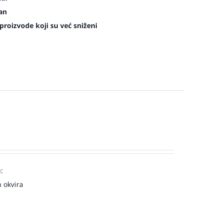
man
roizvode koji su već sniženi
:
 okvira