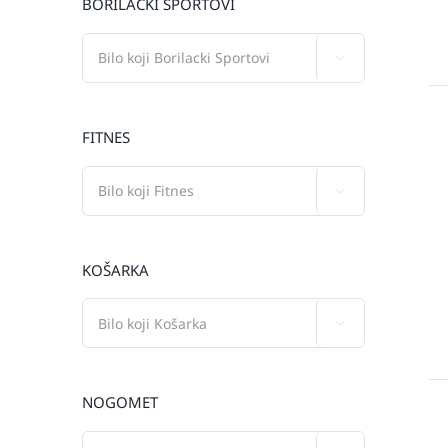
BORILAČKI SPORTOVI

FITNES

KOŠARKA

NOGOMET