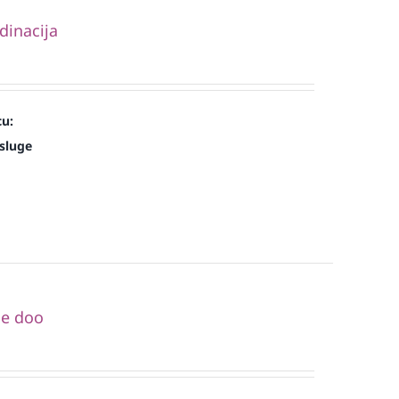
dinacija
cu:
sluge
de doo