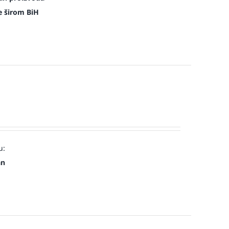
e širom BiH
u:
an