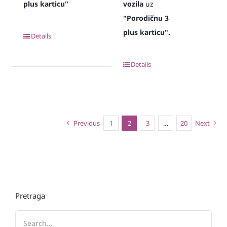
plus karticu"
vozila
uz
"Porodičnu 3
plus karticu".
Details
Details
Previous
1
2
3
…
20
Next
Pretraga