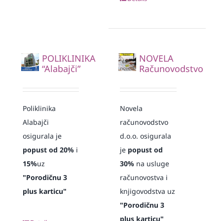
POLIKLINIKA
NOVELA
“Alabajči”
Računovodstvo
Poliklinika
Novela
Alabajči
računovodstvo
osigurala je
d.o.o. osigurala
popust od 20%
i
je
popust od
15%
uz
30%
na usluge
"Porodičnu 3
računovostva i
plus karticu"
knjigovodstva uz
"Porodičnu 3
plus karticu"