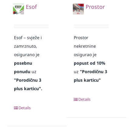
Esof
Prostor
Esof – svježe i
Prostor
zamrznuto,
nekretnine
osigurano je
osigurao je
posebnu
popust od 10%
ponudu
uz
uz
"Porodičnu 3
"Porodičnu 3
plus karticu"
plus karticu".
Details
Details