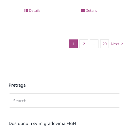
Details
Details
1
2
…
20
Next
Pretraga
Dostupno u svim gradovima FBiH