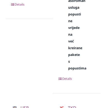
asortiman
Details
usluga
popusti
ne
vrijede
na
već
kreirane
pakete
s
popustima
Details
USR
TKD