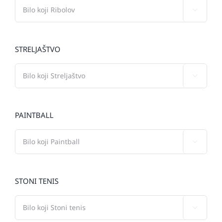

STRELJAŠTVO

PAINTBALL

STONI TENIS
