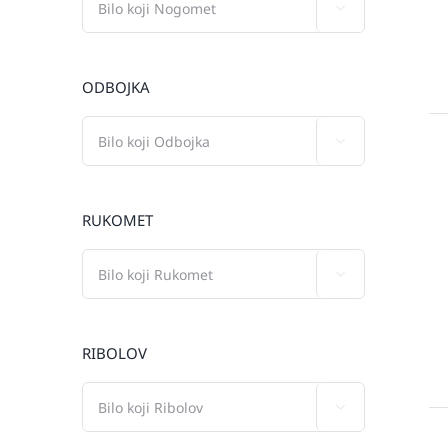

ODBOJKA

RUKOMET

RIBOLOV
