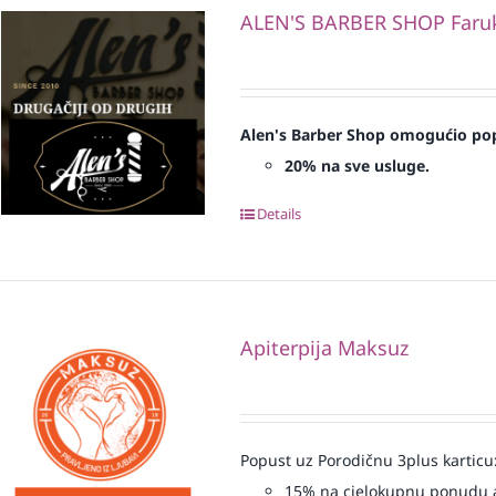
ALEN'S BARBER SHOP Faruk 
Alen's Barber Shop omogućio pop
20% na sve usluge.
Details
Apiterpija Maksuz
Popust uz Porodičnu 3plus karticu
15% na cjelokupnu ponudu a