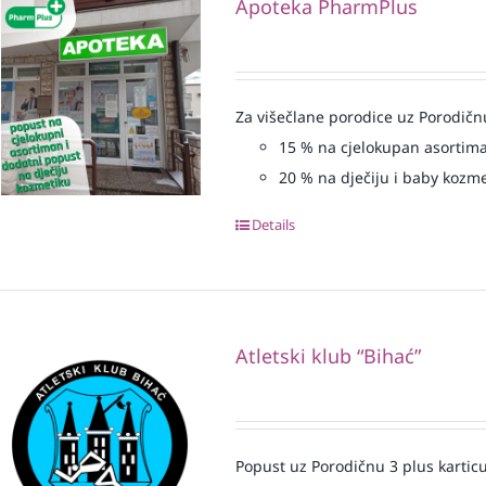
Apoteka PharmPlus
Za višečlane porodice uz Porodičn
15
% na cjelokupan asortim
20
% na dječiju i baby kozm
Details
Atletski klub “Bihać”
Popust uz Porodičnu 3 plus karticu