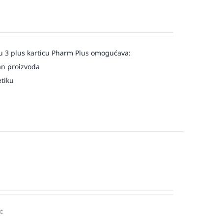
u 3 plus karticu Pharm Plus omogućava:
an proizvoda
etiku
: