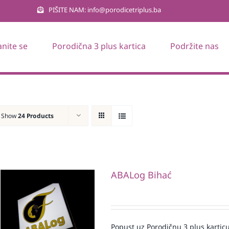
PIŠITE NAM: info@porodicetriplus.ba
anite se
Porodična 3 plus kartica
Podržite nas
Show
24 Products
ABALog Bihać
Popust uz Porodičnu 3 plus karticu