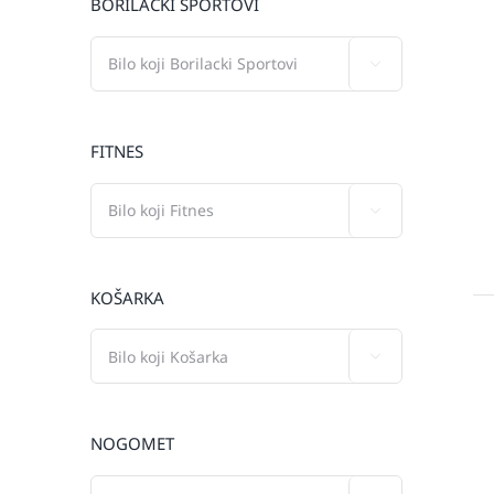
BORILAČKI SPORTOVI

FITNES

KOŠARKA

NOGOMET