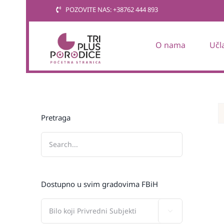
Skip
POZOVITE NAS: +38762 444 893
to
content
O nama
Učl
Pretraga
Dostupno u svim gradovima FBiH
