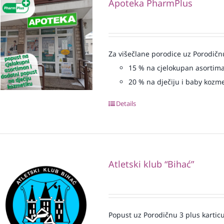
Apoteka PharmPlus
Za višečlane porodice uz Porodičn
15
% na cjelokupan asortim
20
% na dječiju i baby kozm
Details
Atletski klub “Bihać”
Popust uz Porodičnu 3 plus karticu