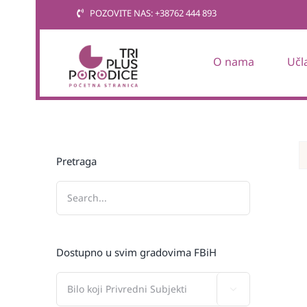
Skip
POZOVITE NAS: +38762 444 893
to
content
O nama
Učl
Pretraga
Dostupno u svim gradovima FBiH
