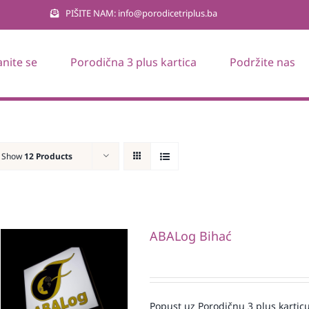
PIŠITE NAM: info@porodicetriplus.ba
anite se
Porodična 3 plus kartica
Podržite nas
Show
12 Products
ABALog Bihać
Popust uz Porodičnu 3 plus karticu