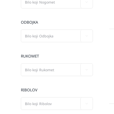

ODBOJKA

RUKOMET

RIBOLOV
