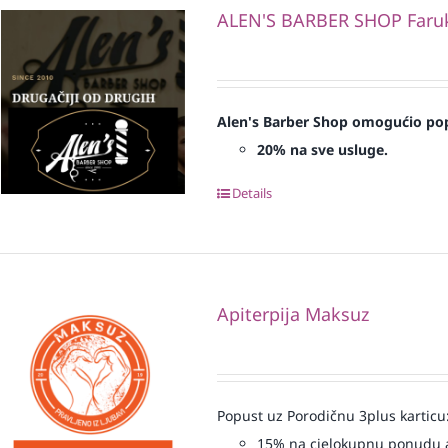
ALEN'S BARBER SHOP Faruk 
Alen's Barber Shop omogućio pop
20% na sve usluge.
Details
Apiterpija Maksuz
Popust uz Porodičnu 3plus karticu
15% na cjelokupnu ponudu a