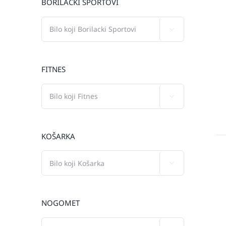
BORILAČKI SPORTOVI

FITNES

KOŠARKA

NOGOMET