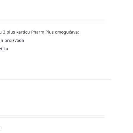
u 3 plus karticu Pharm Plus omogućava:
an proizvoda
etiku
: