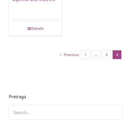
Details
Previous
1
…
3
4
Pretraga