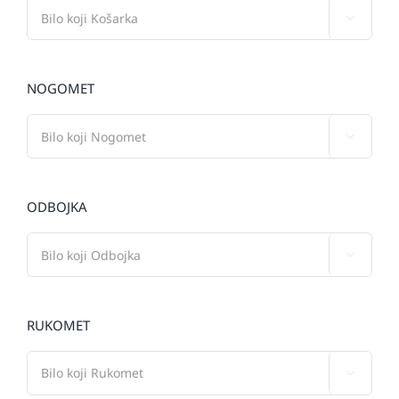

NOGOMET

ODBOJKA

RUKOMET
