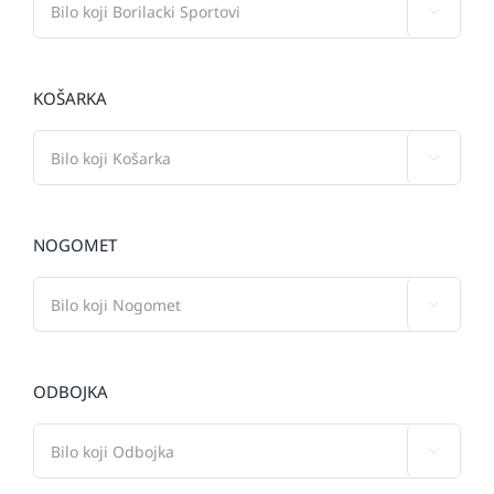

KOŠARKA

NOGOMET

ODBOJKA
