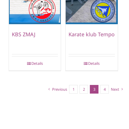
KBS ZMAJ
Karate klub Tempo
Details
Details
Previous
1
2
3
4
Next