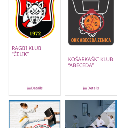
RAGBI KLUB
“ČELIK”
KOŠARKAŠKI KLUB
“ABECEDA”
Details
Details