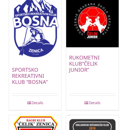
RUKOMETNI
KLUB”ČELIK
JUNIOR”
SPORTSKO
REKREATIVNI
KLUB “BOSNA”
Details
Details