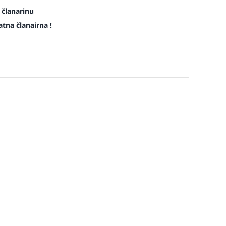
 članarinu
atna članairna !