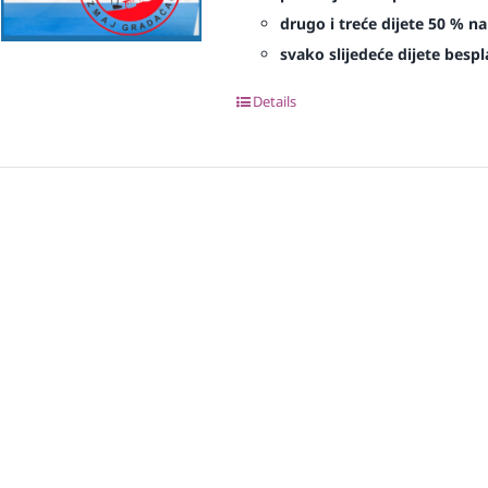
drugo i treće dijete 50 % na
svako slijedeće dijete bespl
Details