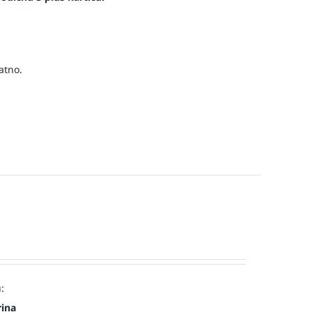
atno.
:
rina