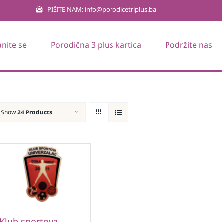
PIŠITE NAM: info@porodicetriplus.ba
anite se
Porodična 3 plus kartica
Podržite nas
Show
24 Products
Klub sportova