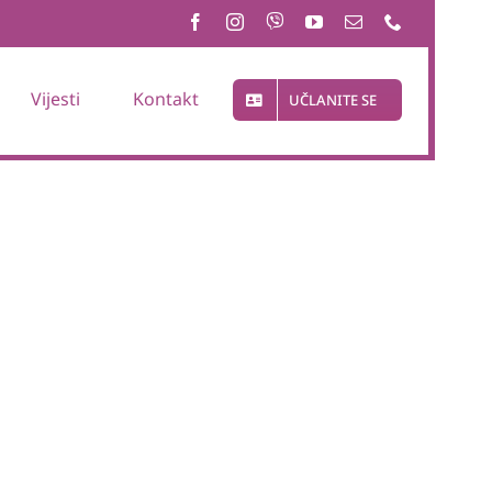
Vijesti
Kontakt
UČLANITE SE