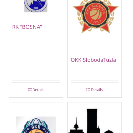
RK “BOSNA”
OKK SlobodaTuzla
Details
Details