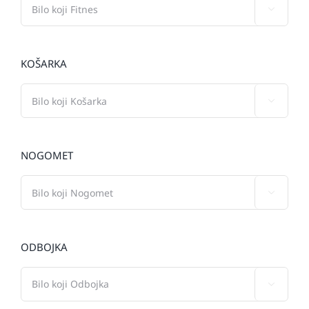

KOŠARKA

NOGOMET

ODBOJKA
