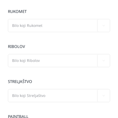
RUKOMET

RIBOLOV

STRELJAŠTVO

PAINTBALL