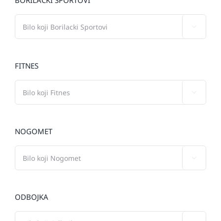
BORILAČKI SPORTOVI

FITNES

NOGOMET

ODBOJKA