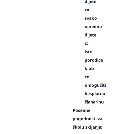
dijete
za
svako
naredno
dijete
iz
iste
porodice
klub
će
omogućiti
besplatnu
članarinu
Posebne
pogodnosti za
školu skijanja: