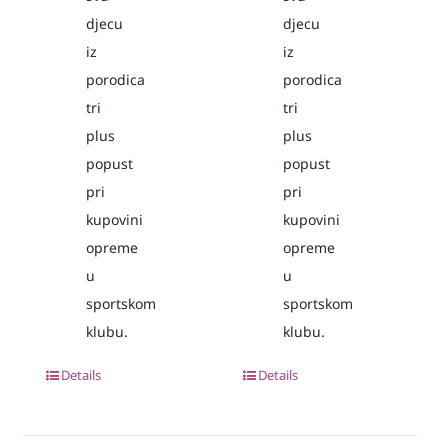
djecu
djecu
iz
iz
porodica
porodica
tri
tri
plus
plus
popust
popust
pri
pri
kupovini
kupovini
opreme
opreme
u
u
sportskom
sportskom
klubu.
klubu.
Details
Details