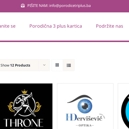
PIŠITE NAM: info@porodicetriplus.ba
anite se
Porodična 3 plus kartica
Podržite nas
Show
12 Products