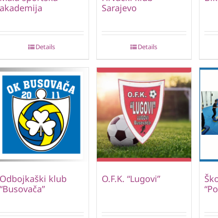
akademija
Sarajevo
Details
Details
Odbojkaški klub
O.F.K. “Lugovi”
Ško
“Busovača”
“Po