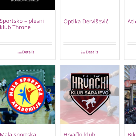
Sportsko – plesni
Optika Dervišević
Atl
klub Throne
Details
Details
Mala sportska
Hrvački klub
Bik