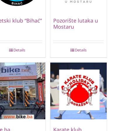
etski klub “Bihać”
Pozorište lutaka u
Mostaru
Details
Details
e.ba
Karate klub