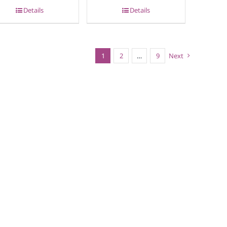
Details
Details
1
2
…
9
Next