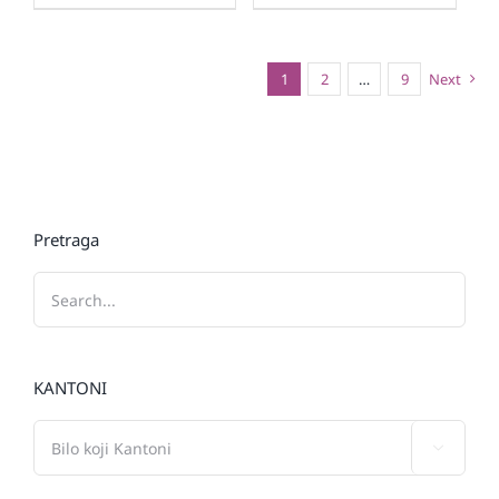
1
2
…
9
Next
Pretraga
KANTONI
