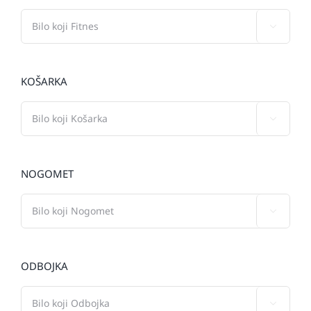

KOŠARKA

NOGOMET

ODBOJKA
