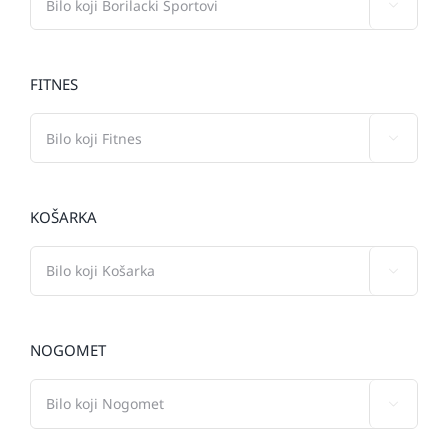

FITNES

KOŠARKA

NOGOMET
