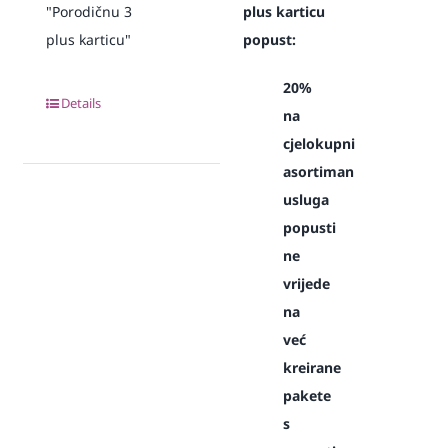
"Porodičnu 3
plus karticu
plus karticu"
popust:
20%
Details
na
cjelokupni
asortiman
usluga
popusti
ne
vrijede
na
već
kreirane
pakete
s