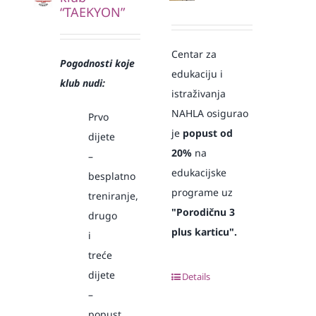
“TAEKYON”
Centar za
Pogodnosti koje
edukaciju i
klub nudi:
istraživanja
NAHLA osigurao
Prvo
je
popust od
dijete
20%
na
–
edukacijske
besplatno
programe uz
treniranje,
"Porodičnu 3
drugo
plus karticu".
i
treće
dijete
Details
–
popust