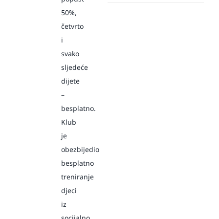
50%,
četvrto
i
svako
sljedeće
dijete
–
besplatno.
Klub
je
obezbijedio
besplatno
treniranje
djeci
iz
socijalno