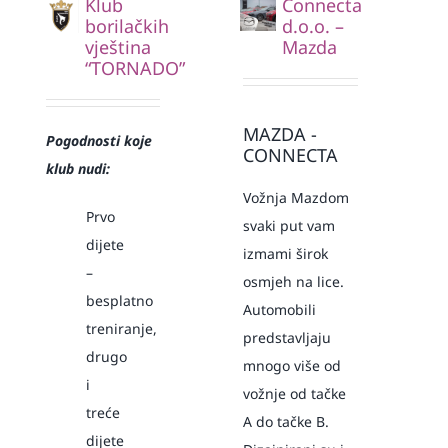
Klub
Connecta
borilačkih
d.o.o. –
vještina
Mazda
“TORNADO”
MAZDA -
Pogodnosti koje
CONNECTA
klub nudi:
Vožnja Mazdom
Prvo
svaki put vam
dijete
izmami širok
–
osmjeh na lice.
besplatno
Automobili
treniranje,
predstavljaju
drugo
mnogo više od
i
vožnje od tačke
treće
A do tačke B.
dijete