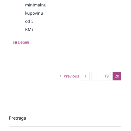
minimalnu
kupovinu
od 5
KM)
Details
Previous
1
…
19
20
Pretraga