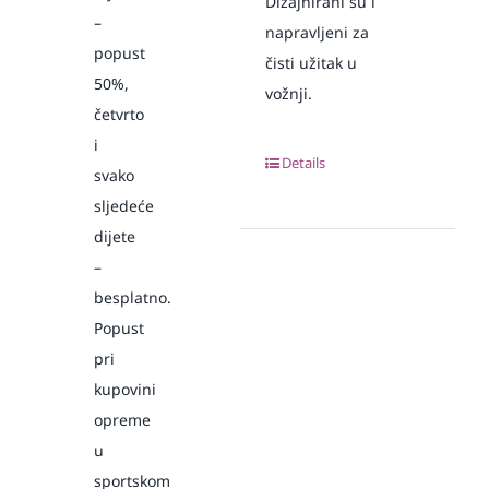
Dizajnirani su i
–
napravljeni za
popust
čisti užitak u
50%,
vožnji.
četvrto
i
Details
svako
sljedeće
dijete
–
besplatno.
Popust
pri
kupovini
opreme
u
sportskom