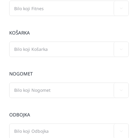

KOŠARKA

NOGOMET

ODBOJKA
