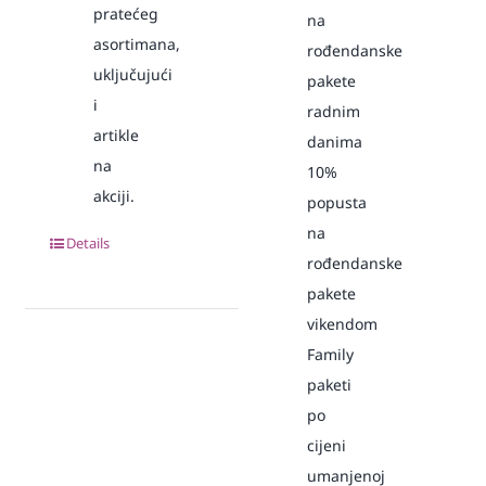
pratećeg
na
asortimana,
rođendanske
uključujući
pakete
i
radnim
artikle
danima
na
10%
akciji.
popusta
na
Details
rođendanske
pakete
vikendom
Family
paketi
po
cijeni
umanjenoj