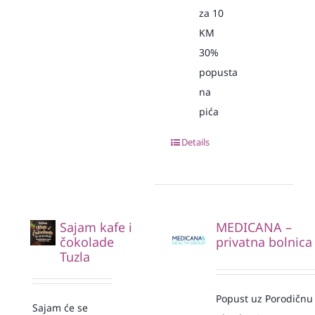
za 10
KM
30%
popusta
na
pića
Details
Sajam kafe i
MEDICANA –
čokolade
privatna bolnica
Tuzla
Popust uz Porodičnu
Sajam će se