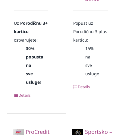
Uz
Porodičnu 3+
Popust uz
karticu
Porodičnu 3 plus
ostvarujete:
karticu:
30%
15%
popusta
na
na
sve
sve
usluge
usluge
!
Details
Details
ProCredit
Sportsko –