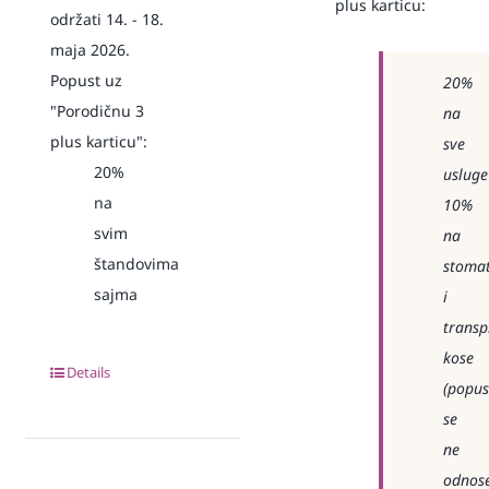
plus karticu:
održati 14. - 18.
maja 2026.
Popust uz
20%
"Porodičnu 3
na
plus karticu":
sve
20%
usluge
na
10%
svim
na
štandovima
stomat
sajma
i
transp
kose
Details
(popus
se
ne
odnos