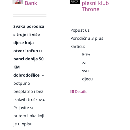
Bank
plesni klub
Throne
Svaka
porodica
Popust uz
s troje ili više
Porodičnu 3 plus
djece koja
karticu:
otvori račun u
50%
banci dobija 50
za
KM
svu
dobrodošlice
–
djecu
potpuno
besplatno i bez
Details
ikakvih troškova.
Prijavite se
putem linka koji
je u opisu.