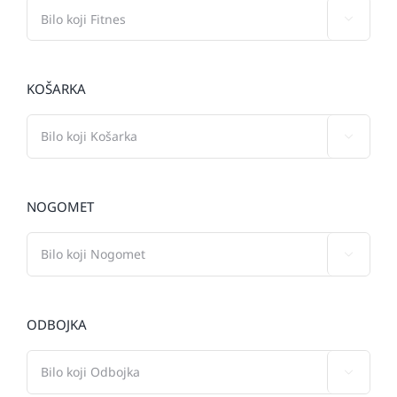

KOŠARKA

NOGOMET

ODBOJKA
