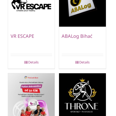
VR ESCAPE
ABALog Bihać
Details
Details