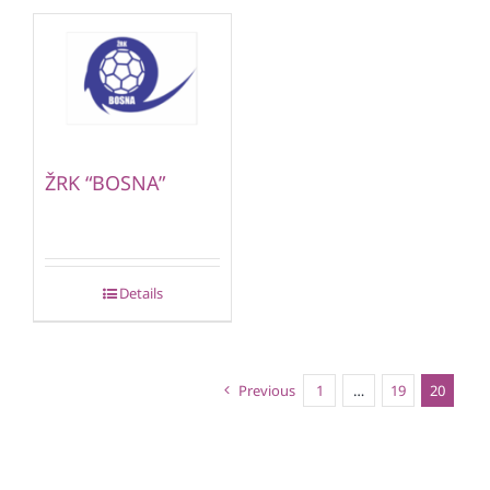
ŽRK “BOSNA”
Details
Previous
1
…
19
20