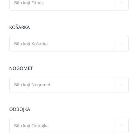

KOŠARKA

NOGOMET

ODBOJKA
