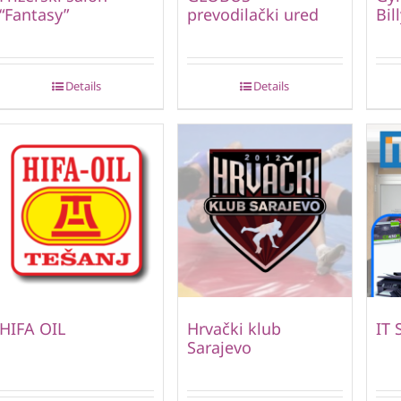
“Fantasy”
prevodilački ured
Bil
Details
Details
HIFA OIL
Hrvački klub
IT 
Sarajevo