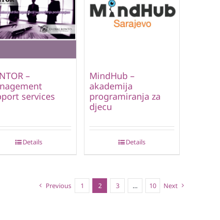
NTOR –
MindHub –
nagement
akademija
port services
programiranja za
djecu
Details
Details
Previous
1
2
3
…
10
Next