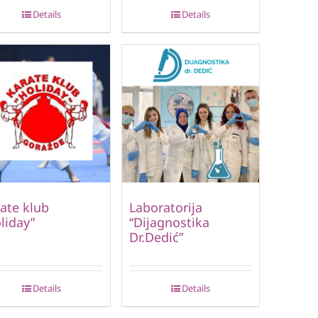
Details
Details
ate klub
Laboratorija
liday”
“Dijagnostika
Dr.Dedić”
Details
Details