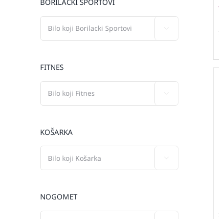
BORILAČKI SPORTOVI

FITNES

KOŠARKA

NOGOMET