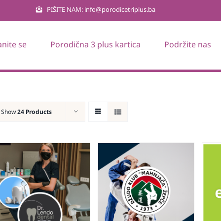
PIŠITE NAM: info@porodicetriplus.ba
anite se
Porodična 3 plus kartica
Podržite nas
Show
24 Products