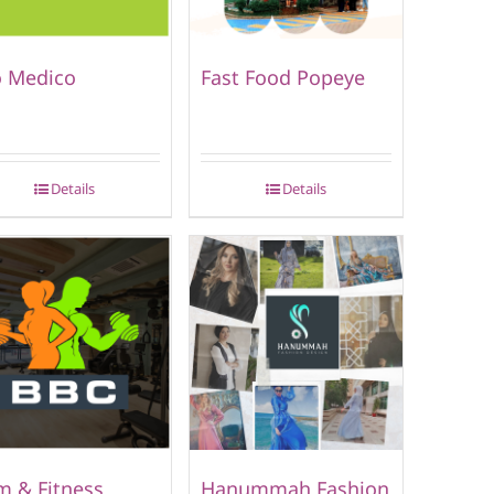
o Medico
Fast Food Popeye
Details
Details
 & Fitness
Hanummah Fashion