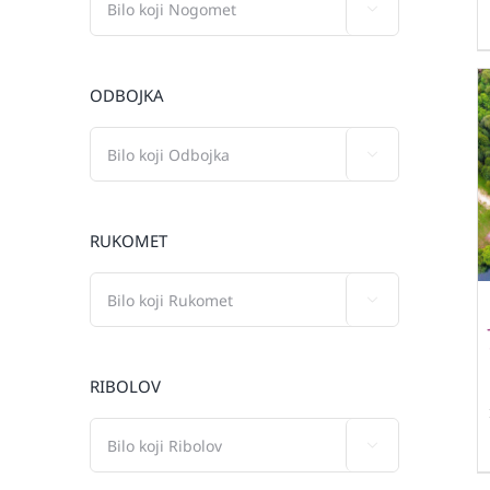

ODBOJKA

RUKOMET

RIBOLOV
