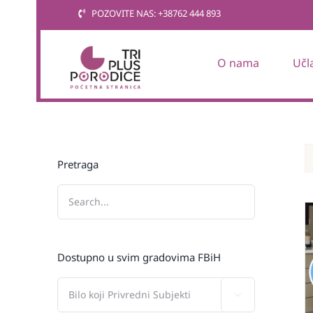
Skip
POZOVITE NAS: +38762 444 893
to
content
O nama
Učl
Pretraga
Dostupno u svim gradovima FBiH
