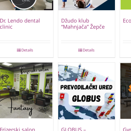
Dr. Lendo dental
Džudo klub
Ec
clinic
“Mahnjača” Žepče
Details
Details
Frizerski salon
GLOBUS –
Gym