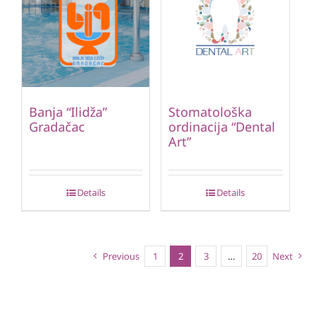
Banja “Ilidža”
Stomatološka
Gradačac
ordinacija “Dental
Art”
Details
Details
Previous
1
2
3
…
20
Next