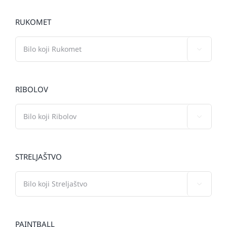
RUKOMET

RIBOLOV

STRELJAŠTVO

PAINTBALL