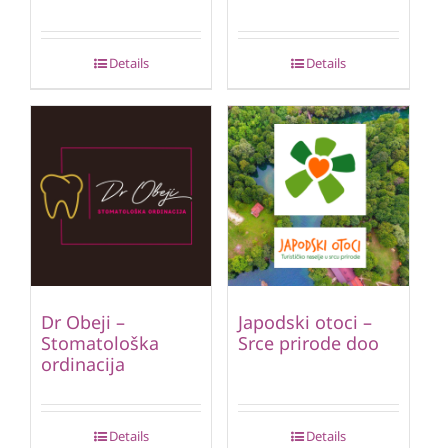
Details
Details
Dr Obeji –
Japodski otoci –
Stomatološka
Srce prirode doo
ordinacija
Details
Details