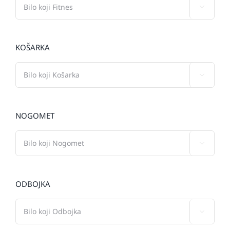

KOŠARKA

NOGOMET

ODBOJKA
