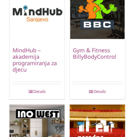
MindHub –
Gym & Fitness
akademija
BillyBodyControl
programiranja za
djecu
Details
Details