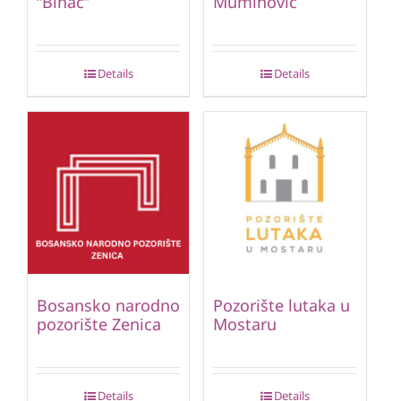
“Bihać”
Muminović
Details
Details
Bosansko narodno
Pozorište lutaka u
pozorište Zenica
Mostaru
Details
Details