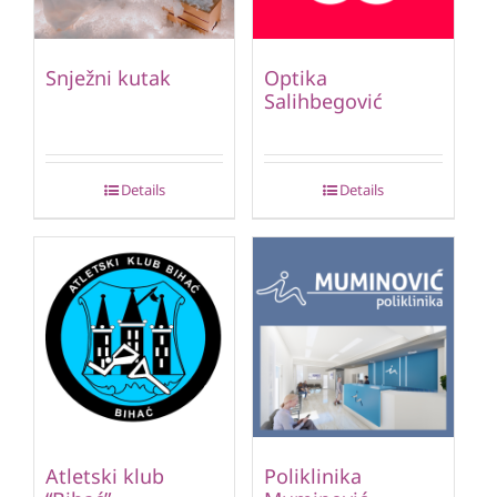
Snježni kutak
Optika
Salihbegović
Details
Details
Atletski klub
Poliklinika