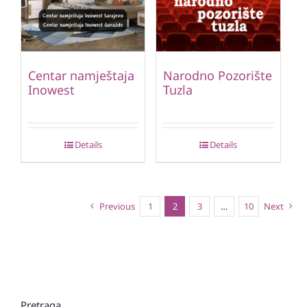
Centar namještaja
Narodno Pozorište
Inowest
Tuzla
Details
Details
Previous
1
2
3
…
10
Next
Pretraga