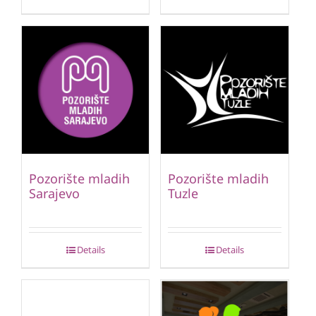
Pozorište mladih
Pozorište mladih
Sarajevo
Tuzle
Details
Details