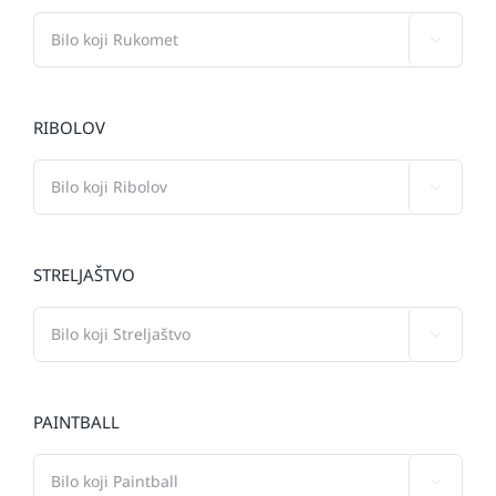

RIBOLOV

STRELJAŠTVO

PAINTBALL
