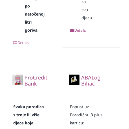
za
po
svu
natočenoj
djecu
litri
goriva
Details
Details
ProCredit
ABALog
Bank
Bihać
Svaka
porodica
Popust uz
s troje ili više
Porodičnu 3 plus
djece koja
karticu: