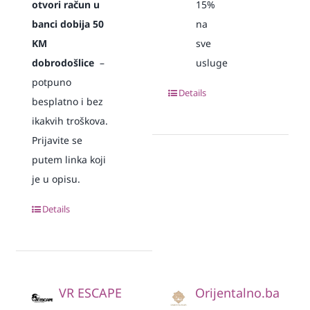
otvori račun u
15%
banci dobija 50
na
KM
sve
dobrodošlice
–
usluge
potpuno
Details
besplatno i bez
ikakvih troškova.
Prijavite se
putem linka koji
je u opisu.
Details
VR ESCAPE
Orijentalno.ba