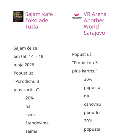
Sajam kafe i
VR Arena
čokolade
Another
Tuzla
World
Sarajevo
Sajam će se
Popust uz
održati 14. - 18.
"Porodičnu 3
maja 2026.
plus karticu":
Popust uz
30%
"Porodičnu 3
popusta
plus karticu":
na
20%
osnovnu
na
ponudu
svim
20%
štandovima
popusta
sajma