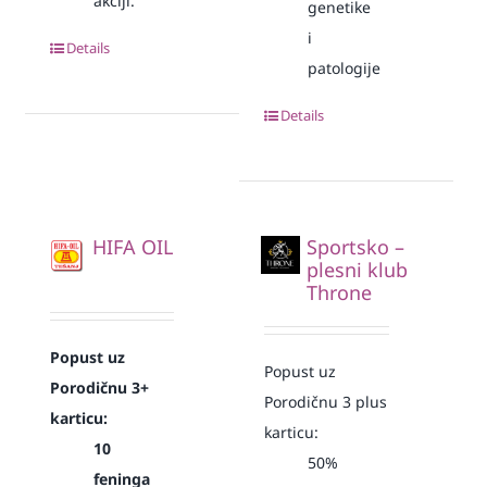
akciji.
genetike
i
Details
patologije
Details
HIFA OIL
Sportsko –
plesni klub
Throne
Popust uz
Popust uz
Porodičnu 3+
Porodičnu 3 plus
karticu:
karticu:
10
50%
feninga