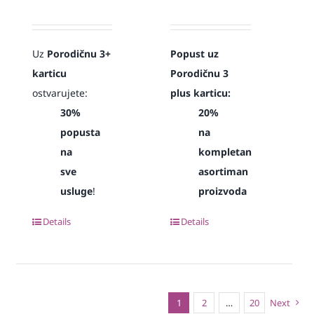
Uz
Porodičnu 3+
Popust uz
karticu
Porodičnu 3
ostvarujete:
plus karticu:
30%
20%
popusta
na
na
kompletan
sve
asortiman
usluge
!
proizvoda
Details
Details
1
2
…
20
Next