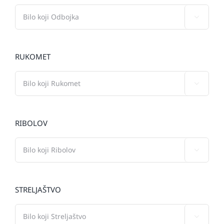

RUKOMET

RIBOLOV

STRELJAŠTVO
