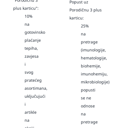
"Porodičnu 3
Popust uz
plus karticu":
Porodičnu 3 plus
10%
karticu:
na
25%
gotovinsko
na
plaćanje
pretrage
tepiha,
(imunologije,
zavjesa
hematologije,
i
biohemije,
svog
imunohemiju,
pratećeg
mikrobiologije)
asortimana,
popusti
uključujući
se ne
i
odnose
artikle
na
na
pretrage