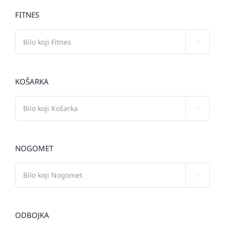
FITNES

KOŠARKA

NOGOMET

ODBOJKA