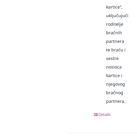
kartice“,
uključujući
roditelje
bračnih
partnera
te braću i
sestre
nosioca
kartice i
njegovog
bračnog
partnera.
Details