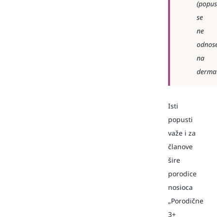
(popus
se
ne
odnos
na
dermat
Isti
popusti
važe i za
članove
šire
porodice
nosioca
„Porodične
3+