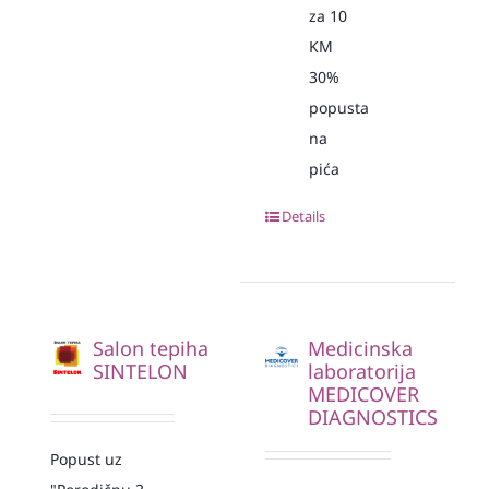
za 10
KM
30%
popusta
na
pića
Details
Salon tepiha
Medicinska
SINTELON
laboratorija
MEDICOVER
DIAGNOSTICS
Popust uz