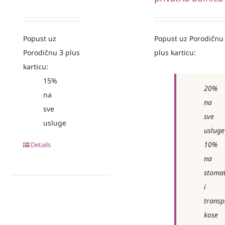
Popust uz
Popust uz Porodičnu
Porodičnu 3 plus
plus karticu:
karticu:
15%
20%
na
na
sve
sve
usluge
usluge
10%
Details
na
stomat
i
transp
kose