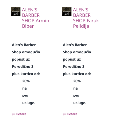
ALEN'S
ALEN'S
BARBER
BARBER
SHOP Armin
SHOP Faruk
Biber
Pelidija
Alen's Barber
Alen's Barber
Shop omogućio
Shop omogućio
popust uz
popust uz
Porodičnu 3
Porodičnu 3
plus karticu od:
plus karticu od:
20%
20%
na
na
sve
sve
usluge.
usluge.
Details
Details