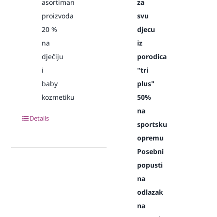
asortiman
za
proizvoda
svu
20
%
djecu
na
iz
dječiju
porodica
i
"tri
baby
plus"
kozmetiku
50%
na
Details
sportsku
opremu
Posebni
popusti
na
odlazak
na