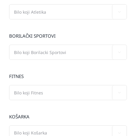

BORILAČKI SPORTOVI

FITNES

KOŠARKA
