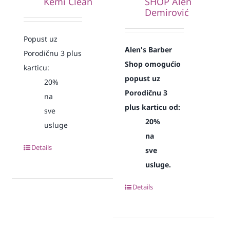
Kemi Clean
SHOP Alen
Demirović
Popust uz
Alen's Barber
Porodičnu 3 plus
Shop omogućio
karticu:
popust uz
20%
Porodičnu 3
na
plus karticu od:
sve
20%
usluge
na
Details
sve
usluge.
Details