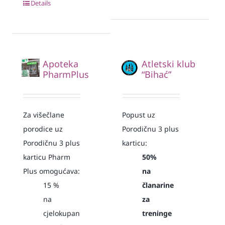
Details
Apoteka
Atletski klub
PharmPlus
“Bihać”
Za višečlane
Popust uz
porodice uz
Porodičnu 3 plus
Porodičnu 3 plus
karticu:
karticu Pharm
50%
Plus omogućava:
na
15
%
članarine
na
za
cjelokupan
treninge