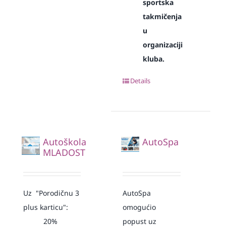
sportska
takmičenja
u
organizaciji
kluba.
Details
Autoškola
AutoSpa
MLADOST
Uz "Porodičnu 3
AutoSpa
plus karticu":
omogućio
20%
popust uz