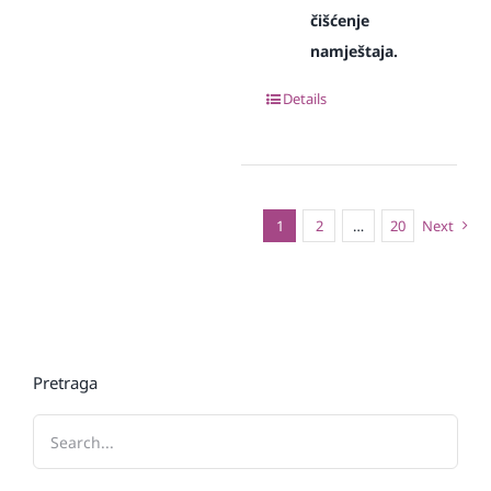
čišćenje
namještaja.
Details
1
2
…
20
Next
Pretraga