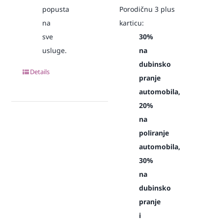
popusta
Porodičnu 3 plus
na
karticu:
sve
30%
usluge.
na
dubinsko
Details
pranje
automobila,
20%
na
poliranje
automobila,
30%
na
dubinsko
pranje
i