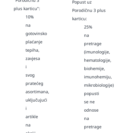
"Porodičnu 3
Popust uz
plus karticu":
Porodičnu 3 plus
10%
karticu:
na
25%
gotovinsko
na
plaćanje
pretrage
tepiha,
(imunologije,
zavjesa
hematologije,
i
biohemije,
svog
imunohemiju,
pratećeg
mikrobiologije)
asortimana,
popusti
uključujući
se ne
i
odnose
artikle
na
na
pretrage