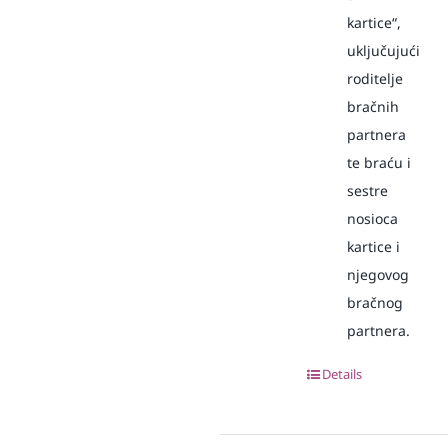
kartice“,
uključujući
roditelje
bračnih
partnera
te braću i
sestre
nosioca
kartice i
njegovog
bračnog
partnera.
Details