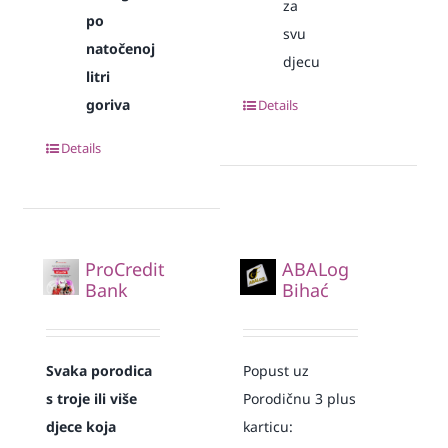
za
po
svu
natočenoj
djecu
litri
goriva
Details
Details
ProCredit
ABALog
Bank
Bihać
Svaka
porodica
Popust uz
s troje ili više
Porodičnu 3 plus
djece koja
karticu: