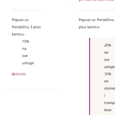
Popust uz
Popust uz Porodičnu
Porodičnu 3 plus
plus karticu:
karticu:
15%
20%
na
na
sve
sve
usluge
usluge
10%
Details
na
stomat
i
transp
kose