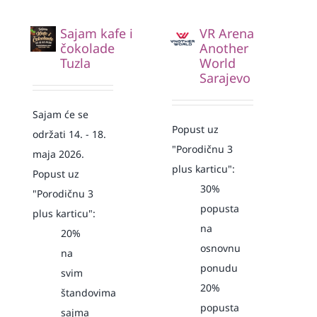
Sajam kafe i
VR Arena
čokolade
Another
Tuzla
World
Sarajevo
Sajam će se
Popust uz
održati 14. - 18.
"Porodičnu 3
maja 2026.
plus karticu":
Popust uz
30%
"Porodičnu 3
popusta
plus karticu":
na
20%
osnovnu
na
ponudu
svim
20%
štandovima
popusta
sajma