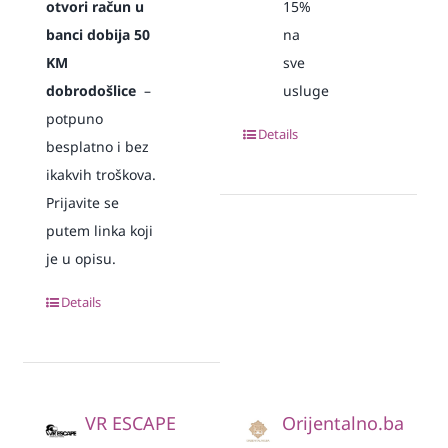
otvori račun u
15%
banci dobija 50
na
KM
sve
dobrodošlice
–
usluge
potpuno
Details
besplatno i bez
ikakvih troškova.
Prijavite se
putem linka koji
je u opisu.
Details
VR ESCAPE
Orijentalno.ba