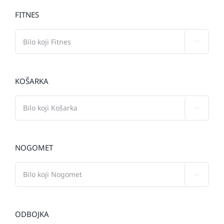
FITNES

KOŠARKA

NOGOMET

ODBOJKA