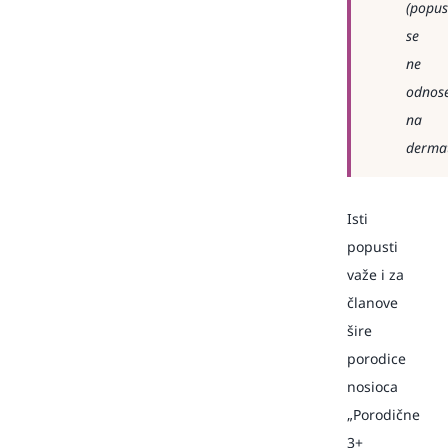
(popus
se
ne
odnos
na
dermat
Isti
popusti
važe i za
članove
šire
porodice
nosioca
„Porodične
3+