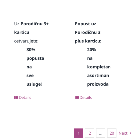
Uz
Porodičnu 3+
Popust uz
karticu
Porodičnu 3
ostvarujete:
plus karticu:
30%
20%
popusta
na
na
kompletan
sve
asortiman
usluge
!
proizvoda
Details
Details
1
2
…
20
Next