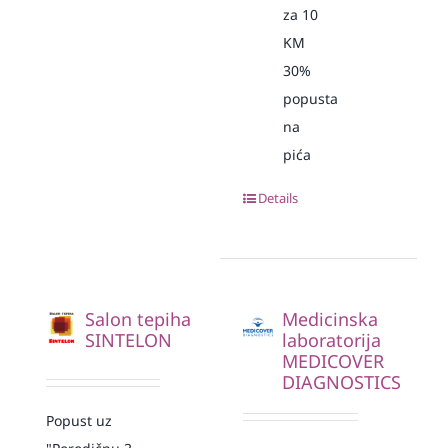
za 10
KM
30%
popusta
na
pića
Details
Salon tepiha
Medicinska
SINTELON
laboratorija
MEDICOVER
DIAGNOSTICS
Popust uz