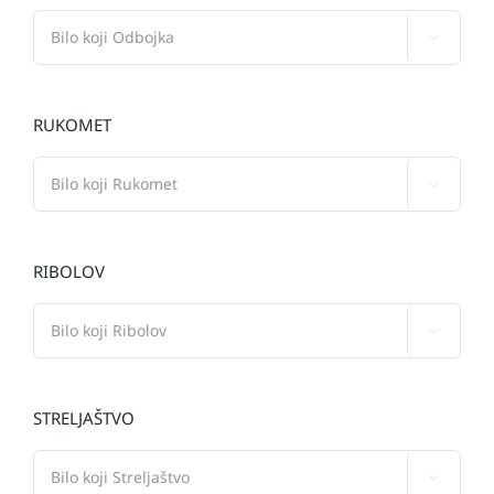

RUKOMET

RIBOLOV

STRELJAŠTVO
