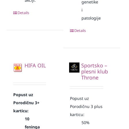
akciji.
genetike
i
Details
patologije
Details
HIFA OIL
Sportsko –
plesni klub
Throne
Popust uz
Popust uz
Porodičnu 3+
Porodičnu 3 plus
karticu:
karticu:
10
50%
feninga