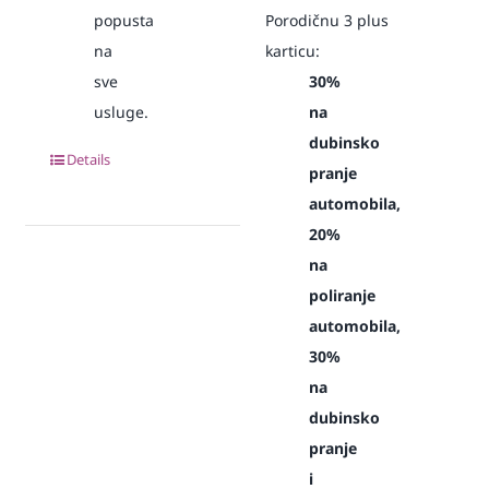
popusta
Porodičnu 3 plus
na
karticu:
sve
30%
usluge.
na
dubinsko
Details
pranje
automobila,
20%
na
poliranje
automobila,
30%
na
dubinsko
pranje
i