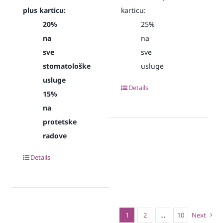
plus karticu:
karticu:
20%
25%
na
na
sve
sve
stomatološke
usluge
usluge
Details
15%
na
protetske
radove
Details
1
2
…
10
Next