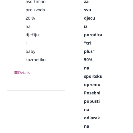
asortiman
za
proizvoda
svu
20
%
djecu
na
iz
dječiju
porodica
i
"tri
baby
plus"
kozmetiku
50%
na
Details
sportsku
opremu
Posebni
popusti
na
odlazak
na