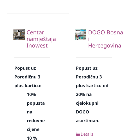
Centar
DOGO Bosna
namještaja
i
Inowest
Hercegovina
Popust uz
Popust uz
Porodičnu 3
Porodičnu 3
plus karticu:
plus karticu od
10%
20% na
popusta
cjelokupni
na
DOGO
redovne
asortiman.
cijene
Details
10 %