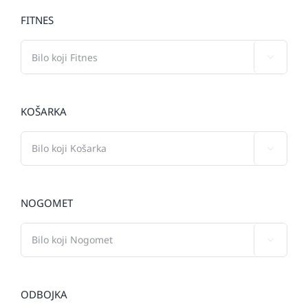
FITNES

KOŠARKA

NOGOMET

ODBOJKA