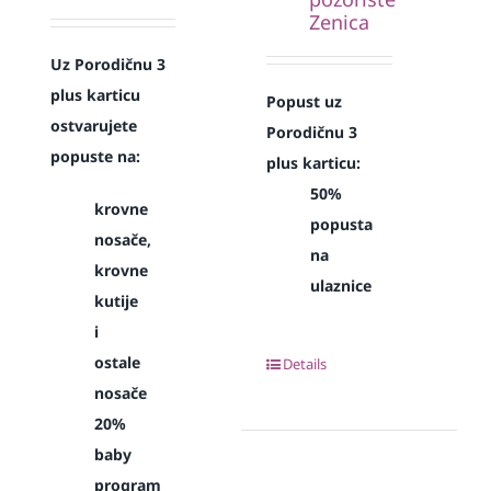
Zenica
Uz Porodičnu 3
plus karticu
Popust uz
ostvarujete
Porodičnu 3
popuste na:
plus karticu:
50%
krovne
popusta
nosače,
na
krovne
ulaznice
kutije
i
ostale
Details
nosače
20%
baby
program