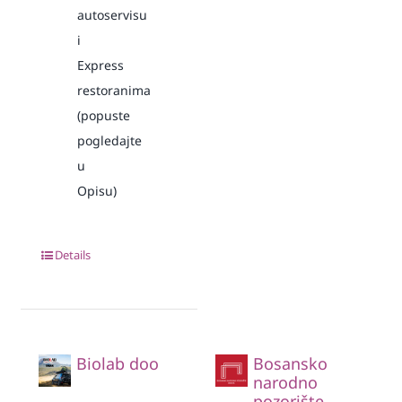
autoservisu
i
Express
restoranima
(popuste
pogledajte
u
Opisu)
Details
Biolab doo
Bosansko
narodno
pozorište