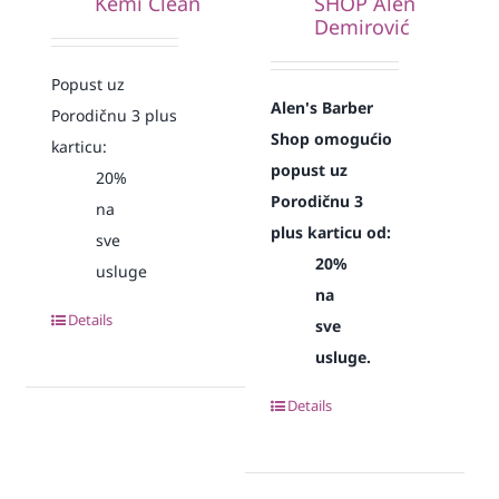
Kemi Clean
SHOP Alen
Demirović
Popust uz
Alen's Barber
Porodičnu 3 plus
Shop omogućio
karticu:
popust uz
20%
Porodičnu 3
na
plus karticu od:
sve
20%
usluge
na
Details
sve
usluge.
Details