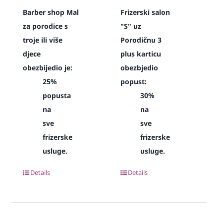
Barber shop Mal
Frizerski salon
za porodice s
"S" uz
troje ili više
Porodičnu 3
djece
plus karticu
obezbijedio je:
obezbjedio
25%
popust:
popusta
30%
na
na
sve
sve
frizerske
frizerske
usluge.
usluge.
Details
Details