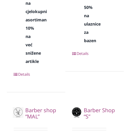
na
50%
cjelokupni
na
asortiman
ulaznice
10%
za
na
bazen
već
snižene
Details
artikle
Details
Barber shop
Barber Shop
“MAL”
“S”