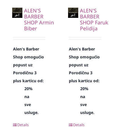
ALEN'S
ALEN'S
BARBER
BARBER
SHOP Armin
SHOP Faruk
Biber
Pelidija
Alen's Barber
Alen's Barber
Shop omogućio
Shop omogućio
popust uz
popust uz
Porodičnu 3
Porodičnu 3
plus karticu od:
plus karticu od:
20%
20%
na
na
sve
sve
usluge.
usluge.
Details
Details