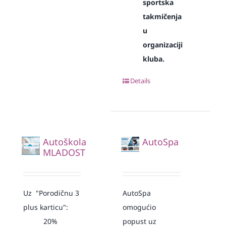
sportska
takmičenja
u
organizaciji
kluba.
Details
Autoškola
AutoSpa
MLADOST
Uz "Porodičnu 3
AutoSpa
plus karticu":
omogućio
20%
popust uz