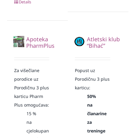
Details
Apoteka
Atletski klub
PharmPlus
“Bihać”
Za višečlane
Popust uz
porodice uz
Porodičnu 3 plus
Porodičnu 3 plus
karticu:
karticu Pharm
50%
Plus omogućava:
na
15
%
članarine
na
za
cjelokupan
treninge