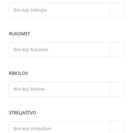

RUKOMET

RIBOLOV

STRELJAŠTVO
