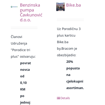
Benzinska
Bike.ba
pumpa
Čavkunović
d.o.o.
Uz Porodičnu 3
plus karticu
Članovi
Bike.ba
Udruženja
by.Bracom je
"Porodice tri
obezbijedio:
plus" ostvaruju:
20%
povrat
popusta
novca
na
od
cjelokupni
0,10
asortiman.
KM
po
Details
jednoj