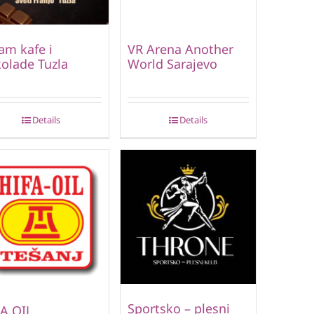
am kafe i
VR Arena Another
olade Tuzla
World Sarajevo
Details
Details
Sportsko – plesni
A OIL