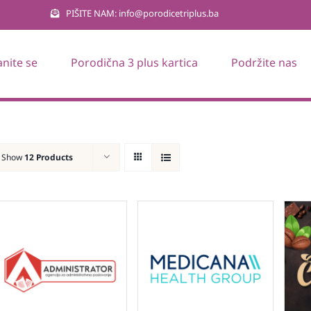
PIŠITE NAM: info@porodicetriplus.ba
anite se
Porodična 3 plus kartica
Podržite nas
Show
12 Products