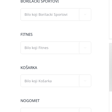
BORILAČKI SPORTOVI

FITNES

KOŠARKA

NOGOMET