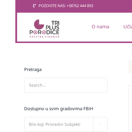
Skip
POZOVITE NAS: +38762 444 893
to
content
O nama
Učl
Pretraga
Dostupno u svim gradovima FBiH
