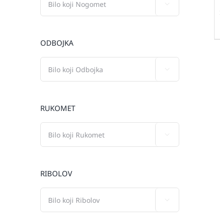

ODBOJKA

RUKOMET

RIBOLOV
