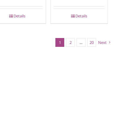
Details
Details
1
2
…
20
Next