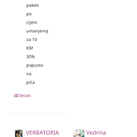
paketi
po
cijeni
umanjenoj
za 10
KM
30%
popusta
na
pića
Details
VERBATORIA
Vedrina