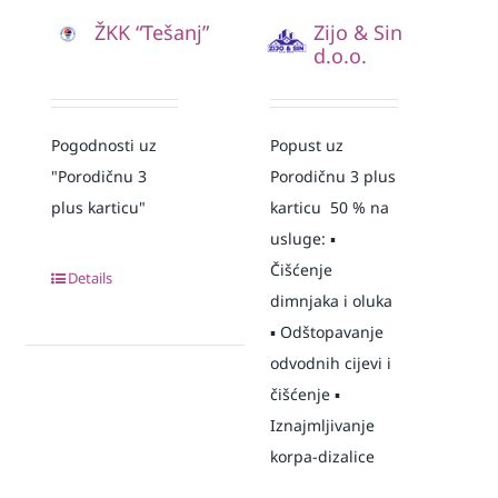
ŽKK “Tešanj”
Zijo & Sin
d.o.o.
Pogodnosti uz
Popust uz
"Porodičnu 3
Porodičnu 3 plus
plus karticu"
karticu 50 % na
usluge: ▪️
Čišćenje
Details
dimnjaka i oluka
▪️ Odštopavanje
odvodnih cijevi i
čišćenje ▪️
Iznajmljivanje
korpa-dizalice