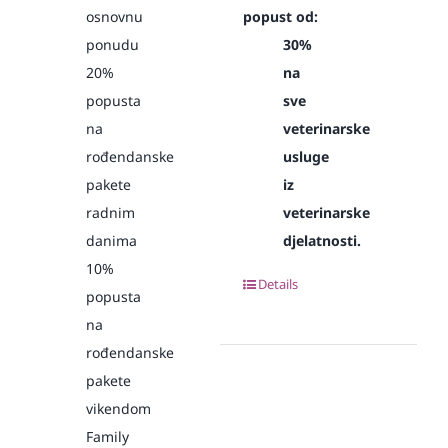
osnovnu
popust od:
ponudu
30%
20%
na
popusta
sve
na
veterinarske
rođendanske
usluge
pakete
iz
radnim
veterinarske
danima
djelatnosti.
10%
Details
popusta
na
rođendanske
pakete
vikendom
Family