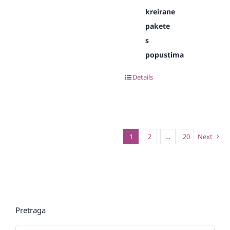
kreirane
pakete
s
popustima
Details
1
2
…
20
Next
Pretraga