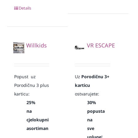
Details
Willkids
VR ESCAPE
Popust uz
Uz
Porodičnu 3+
Porodičnu 3 plus
karticu
karticu:
ostvarujete:
25%
30%
na
popusta
cjelokupni
na
asortiman
sve
usluge
!