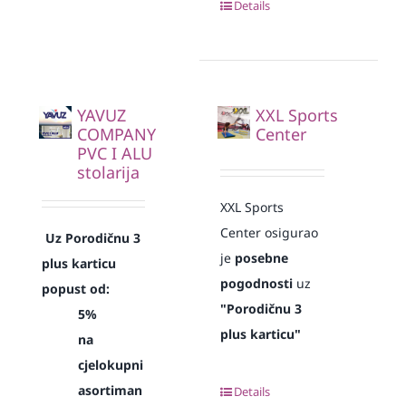
Details
YAVUZ
XXL Sports
COMPANY
Center
PVC I ALU
stolarija
XXL Sports
Center osigurao
Uz Porodičnu 3
je
posebne
plus karticu
pogodnosti
uz
popust od:
"Porodičnu 3
5%
plus karticu"
na
cjelokupni
asortiman
Details