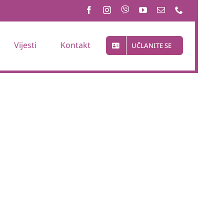
Vijesti
Kontakt
UČLANITE SE