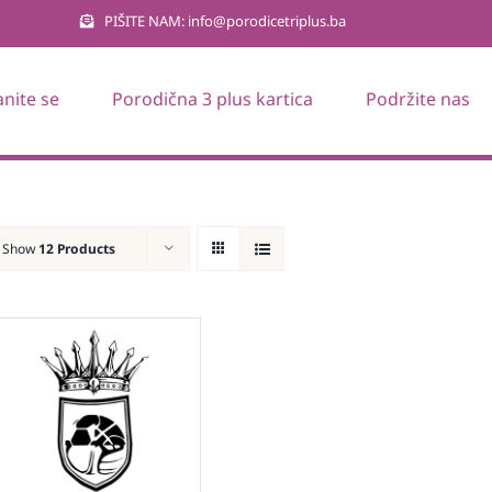
PIŠITE NAM: info@porodicetriplus.ba
anite se
Porodična 3 plus kartica
Podržite nas
Show
12 Products