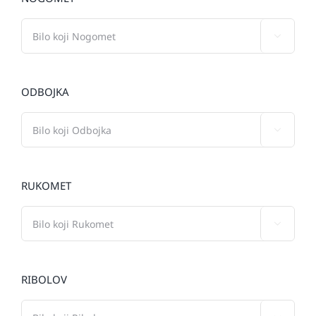

ODBOJKA

RUKOMET

RIBOLOV