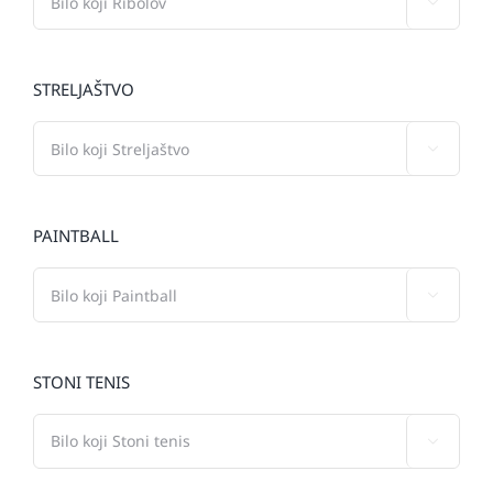

STRELJAŠTVO

PAINTBALL

STONI TENIS
