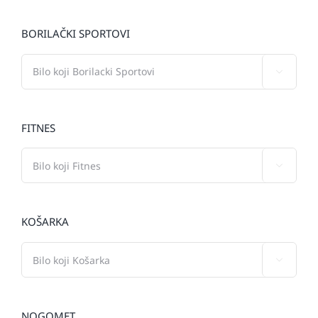
BORILAČKI SPORTOVI

FITNES

KOŠARKA

NOGOMET