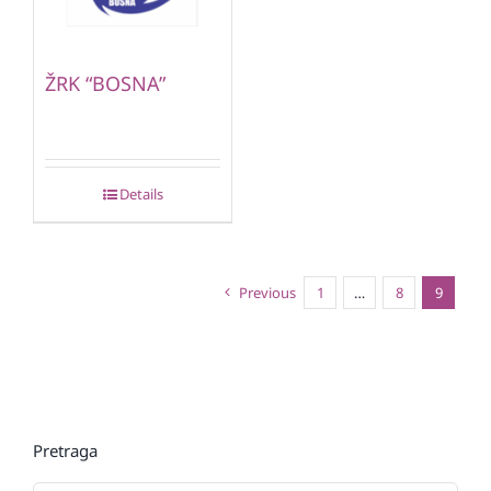
ŽRK “BOSNA”
Details
Previous
1
…
8
9
Pretraga