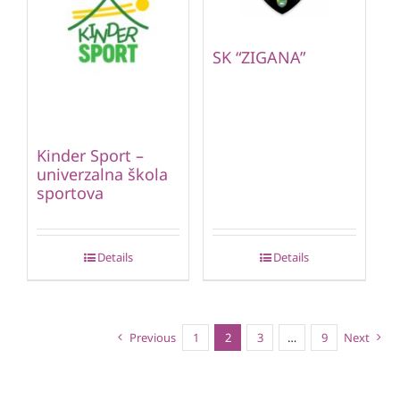
SK “ZIGANA”
Kinder Sport –
univerzalna škola
sportova
Details
Details
Previous
1
2
3
…
9
Next