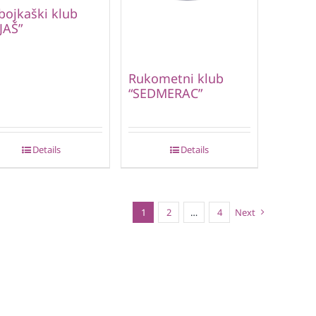
ojkaški klub
IJAŠ”
Rukometni klub
“SEDMERAC”
Details
Details
1
2
…
4
Next