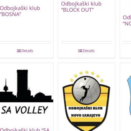
Odbojkaški klub
Odbojkaški klub
“BLOCK OUT”
“BOSNA”
Odb
“N
Details
Details
Odbojkaški klub “SA