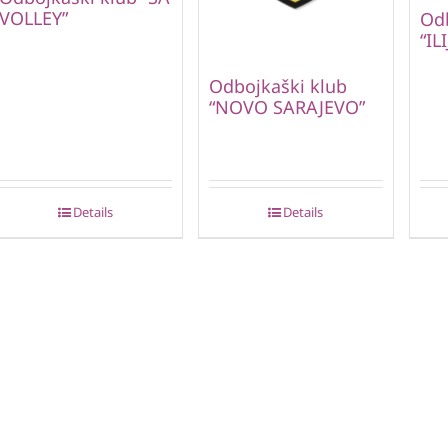
VOLLEY”
Odb
“IL
Odbojkaški klub
“NOVO SARAJEVO”
Details
Details