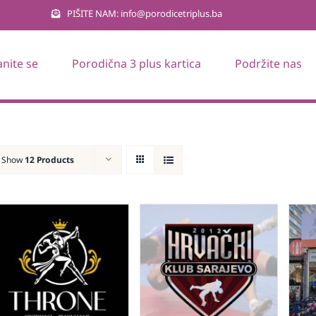
PIŠITE NAM: info@porodicetriplus.ba
anite se
Porodična 3 plus kartica
Podržite nas
Show
12 Products