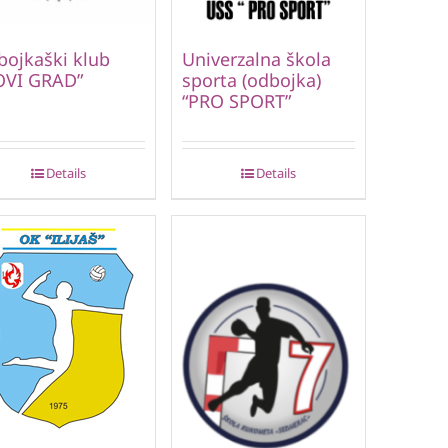
ojkaški klub
Univerzalna škola
OVI GRAD”
sporta (odbojka)
“PRO SPORT”
Details
Details