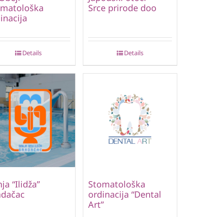
omatološka
Srce prirode doo
inacija
Details
Details
ja “Ilidža”
Stomatološka
adačac
ordinacija “Dental
Art”