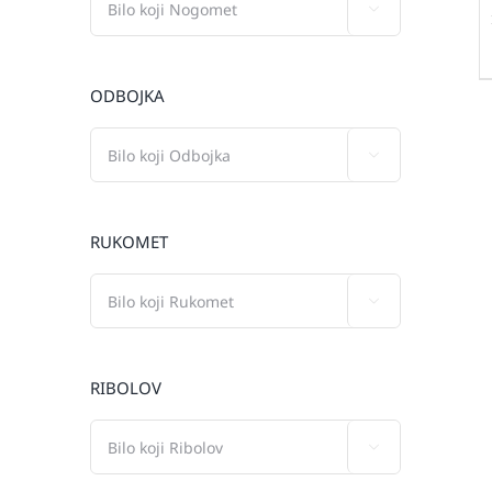

ODBOJKA

RUKOMET

RIBOLOV
