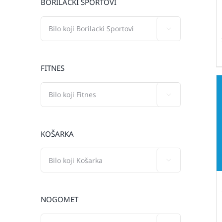
BORILAČKI SPORTOVI

FITNES

KOŠARKA

NOGOMET