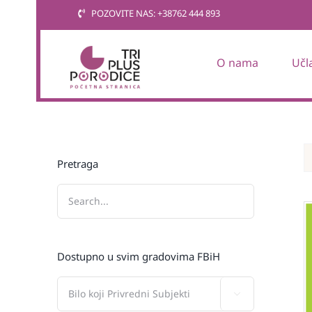
Skip
POZOVITE NAS: +38762 444 893
to
content
O nama
Učl
Pretraga
Dostupno u svim gradovima FBiH
