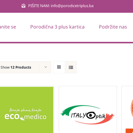
PIŠITE NAM: info@porodicetriplus.ba
anite se
Porodična 3 plus kartica
Podržite nas
Show
12 Products