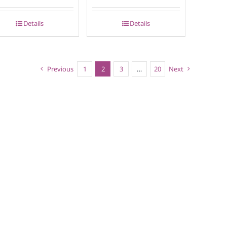
Details
Details
Previous
1
2
3
…
20
Next