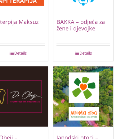
terpija Maksuz
BAKKA – odjeća za
žene i djevojke
Details
Details
Obeji –
Japodski otoci –