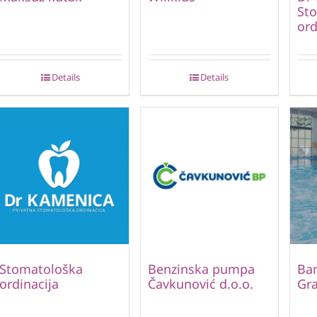
St
ord
Details
Details
Stomatološka
Benzinska pumpa
Ban
ordinacija
Čavkunović d.o.o.
Gr