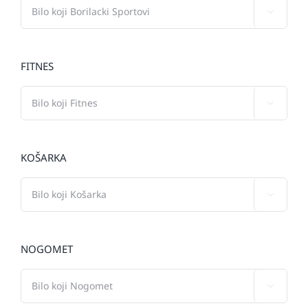

FITNES

KOŠARKA

NOGOMET
