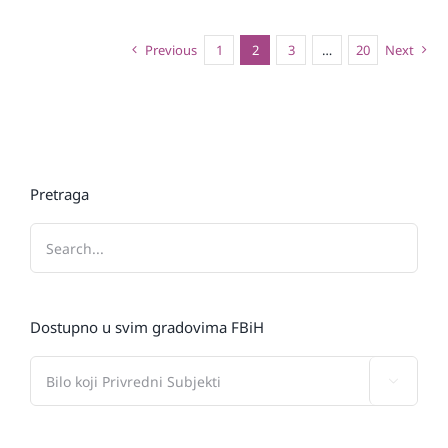
Previous
1
2
3
…
20
Next
Pretraga
Dostupno u svim gradovima FBiH
