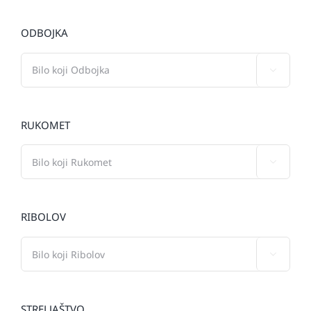
ODBOJKA

RUKOMET

RIBOLOV

STRELJAŠTVO