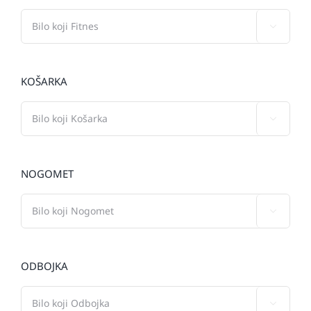

KOŠARKA

NOGOMET

ODBOJKA
