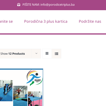
PIŠITE NAM: info@porodicetriplus.ba
anite se
Porodična 3 plus kartica
Podržite nas
Show
12 Products