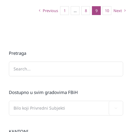
Previous
1
…
8
9
10
Next
Pretraga
Dostupno u svim gradovima FBiH

KANTONI