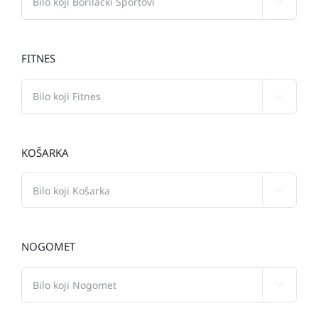

FITNES

KOŠARKA

NOGOMET
