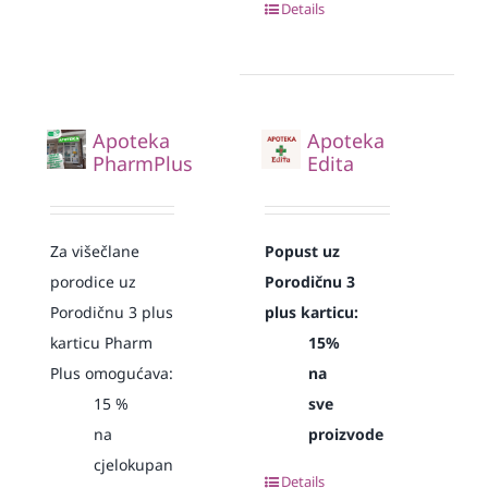
Details
Apoteka
Apoteka
PharmPlus
Edita
Za višečlane
Popust uz
porodice uz
Porodičnu 3
Porodičnu 3 plus
plus karticu:
karticu Pharm
15%
Plus omogućava:
na
15
%
sve
na
proizvode
cjelokupan
Details