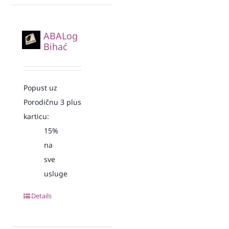
ABALog
Bihać
Popust uz
Porodičnu 3 plus
karticu:
15%
na
sve
usluge
Details