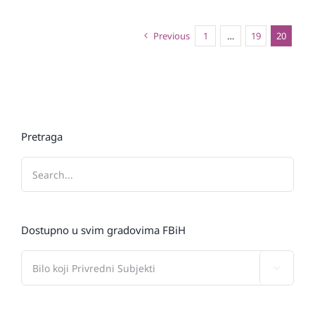
Previous
1
…
19
20
Pretraga
Dostupno u svim gradovima FBiH
