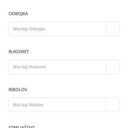
ODBOJKA

RUKOMET

RIBOLOV

STRELJAŠTVO