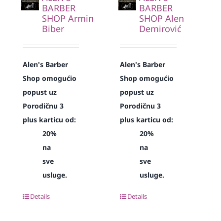
BARBER
BARBER
SHOP Armin
SHOP Alen
Biber
Demirović
Alen's Barber
Alen's Barber
Shop omogućio
Shop omogućio
popust uz
popust uz
Porodičnu 3
Porodičnu 3
plus karticu od:
plus karticu od:
20%
20%
na
na
sve
sve
usluge.
usluge.
Details
Details