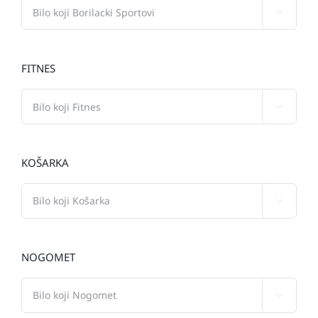

FITNES

KOŠARKA

NOGOMET
