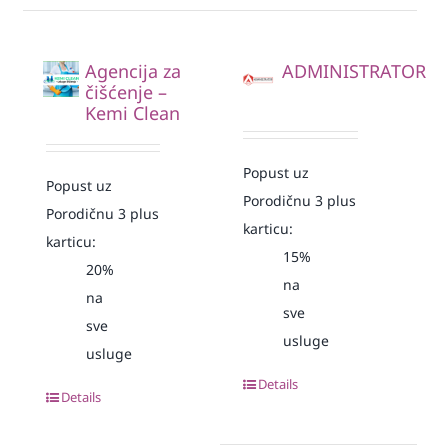
Agencija za
ADMINISTRATOR
čišćenje –
Kemi Clean
Popust uz
Popust uz
Porodičnu 3 plus
Porodičnu 3 plus
karticu:
karticu:
15%
20%
na
na
sve
sve
usluge
usluge
Details
Details