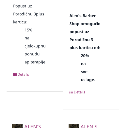
Popust uz
Porodičnu 3plus
Alen's Barber
karticu:
Shop omogućio
15%
popust uz
na
Porodičnu 3
cjelokupnu
plus karticu od:
ponudu
20%
apiterapije
na
sve
Details
usluge.
Details
ALEN'S
ALEN'S