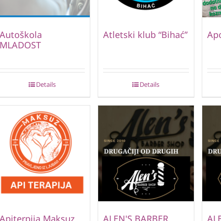
Autoškola
Atletski klub “Bihać”
Ap
MLADOST
Details
Details
Apiterpija Maksuz
ALEN'S BARBER
AL