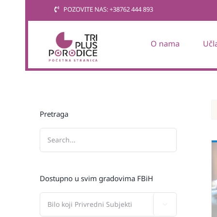
Skip
POZOVITE NAS: +38762 444 893
to
content
O nama
Učl
Pretraga
Dostupno u svim gradovima FBiH
