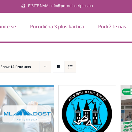
PIŠITE NAM: info@porodicetriplus.ba
anite se
Porodična 3 plus kartica
Podržite nas
Show
12 Products