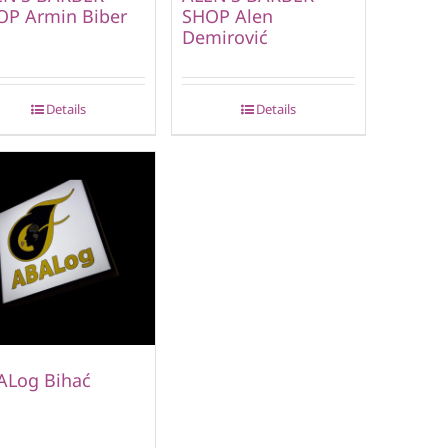
OP Armin Biber
SHOP Alen
Demirović
Details
Details
ALog Bihać