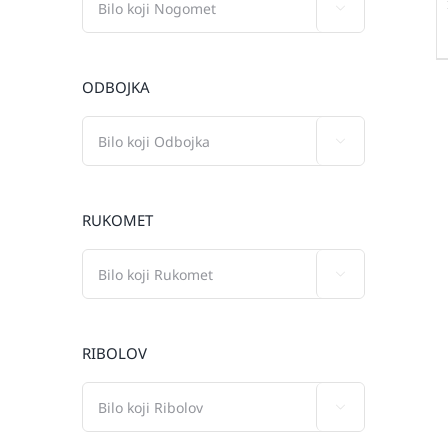

ODBOJKA

RUKOMET

RIBOLOV
