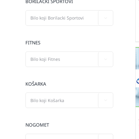
BORILAČKI SPORTOVI

FITNES

KOŠARKA

NOGOMET