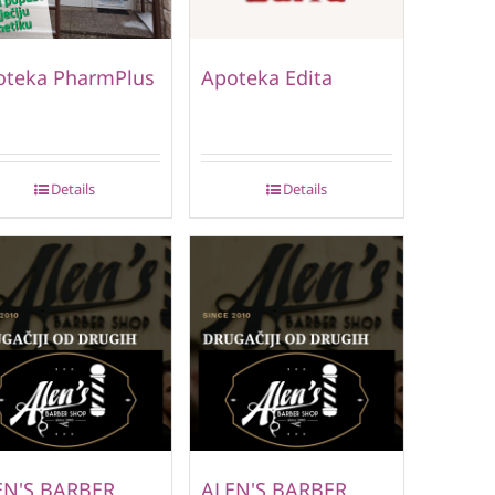
oteka PharmPlus
Apoteka Edita
Details
Details
EN'S BARBER
ALEN'S BARBER