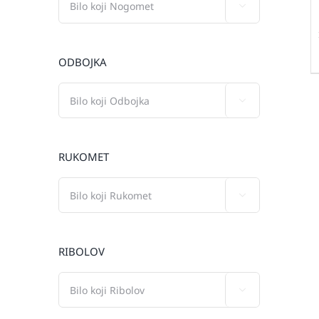

ODBOJKA

RUKOMET

RIBOLOV
