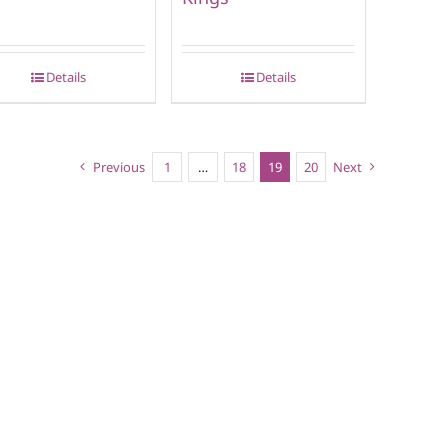
Details
Details
Previous
1
…
18
19
20
Next