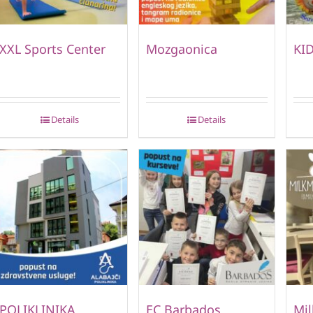
XXL Sports Center
Mozgaonica
KID
Details
Details
POLIKLINIKA
EC Barbados
Mi