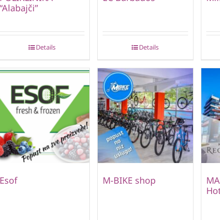
“Alabajči”
Details
Details
Esof
M-BIKE shop
MA
Hot