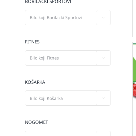
BORILAČKI SPORTOVI

FITNES

KOŠARKA

NOGOMET