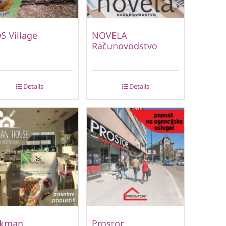
S Village
NOVELA
Računovodstvo
Details
Details
lkman
Prostor