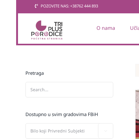
Skip
POZOVITE NAS: +38762 444 893
to
content
O nama
Učl
Pretraga
Dostupno u svim gradovima FBiH
