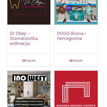
Dr Obeji –
DOGO Bosna i
Stomatološka
Hercegovina
ordinacija
Details
Details