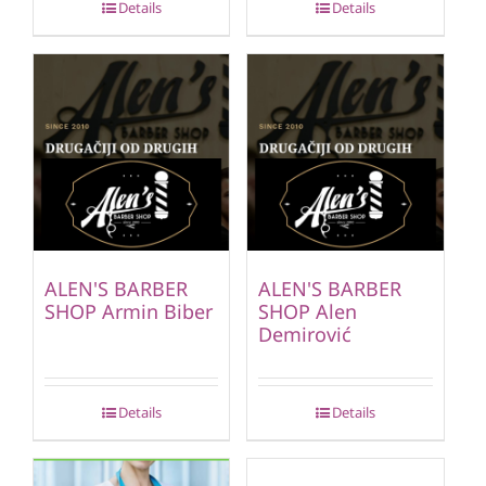
Details
Details
ALEN'S BARBER
ALEN'S BARBER
SHOP Armin Biber
SHOP Alen
Demirović
Details
Details