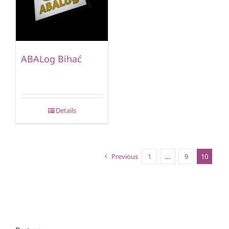
ABALog Bihać
Details
Previous
1
…
9
10