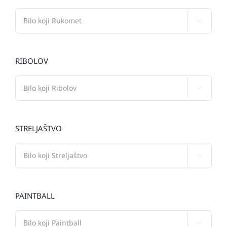

RIBOLOV

STRELJAŠTVO

PAINTBALL
