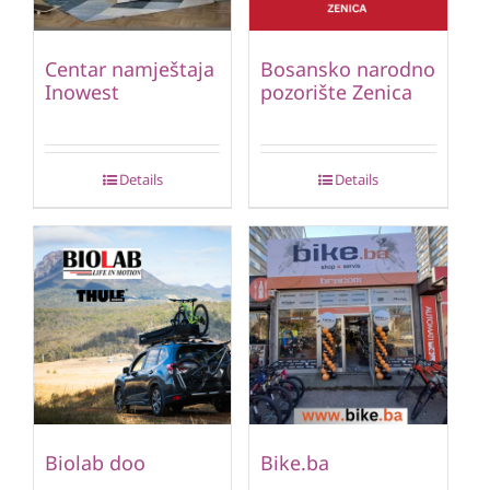
Centar namještaja
Bosansko narodno
Inowest
pozorište Zenica
Details
Details
Biolab doo
Bike.ba