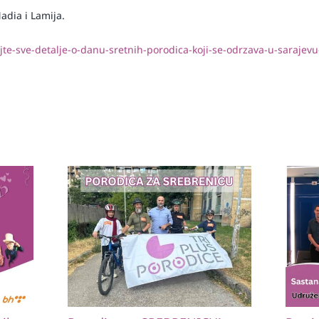
adia i Lamija.
jte-sve-detalje-o-danu-sretnih-porodica-koji-se-odrzava-u-sarajevu