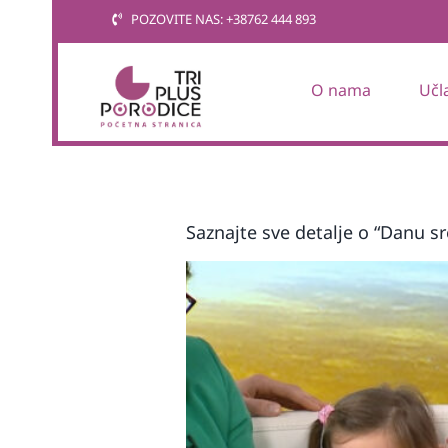
Skip
POZOVITE NAS: +38762 444 893
to
content
O nama
Učl
Saznajte sve detalje o “Danu sr